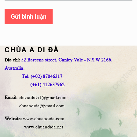
Gửi bình luận
CHÙA A DI ĐÀ
Địa chỉ:
52 Bareena street, Canley Vale - N.S.W 2166.
Australia.
Tel: (+02) 87046317
(+61) 412637962
Email:
chuaadida1@gmail.com
chuaadida@ymail.com
Website:
www.chuaadida.com
www.chuaadida.net