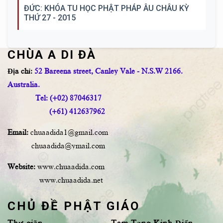
ĐỨC: KHÓA TU HỌC PHẬT PHÁP ÂU CHÂU KỲ
THỨ 27 - 2015
CHÙA A DI ĐÀ
Địa chỉ:
52 Bareena street, Canley Vale - N.S.W 2166.
Australia.
Tel: (+02) 87046317
(+61) 412637962
Email:
chuaadida1@gmail.com
chuaadida@ymail.com
Website:
www.chuaadida.com
www.chuaadida.net
CHỦ ĐỀ PHẬT GIÁO