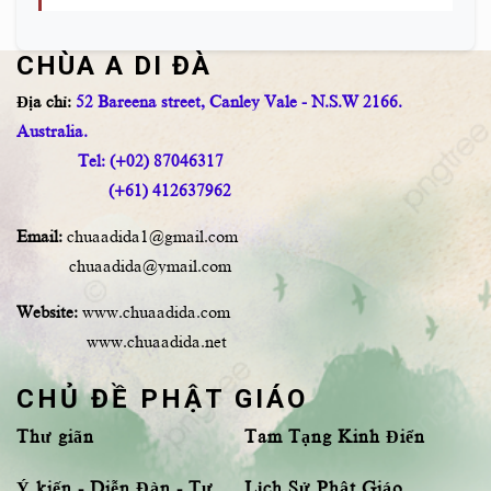
CHÙA A DI ĐÀ
Địa chỉ:
52 Bareena street, Canley Vale - N.S.W 2166.
Australia.
Tel: (+02) 87046317
(+61) 412637962
Email:
chuaadida1@gmail.com
chuaadida@ymail.com
Website:
www.chuaadida.com
www.chuaadida.net
CHỦ ĐỀ PHẬT GIÁO
Thư giãn
Tam Tạng Kinh Điển
Ý kiến - Diễn Đàn - Tư
Lịch Sử Phật Giáo