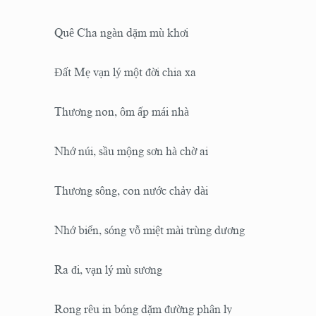
Quê Cha ngàn dặm mù khơi
Đất Mẹ vạn lý một đời chia xa
Thương non, ôm ấp mái nhà
Nhớ núi, sầu mộng sơn hà chờ ai
Thương sông, con nước chảy dài
Nhớ biển, sóng vỗ miệt mài trùng dương
Ra đi, vạn lý mù sương
Rong rêu in bóng dặm đường phân ly