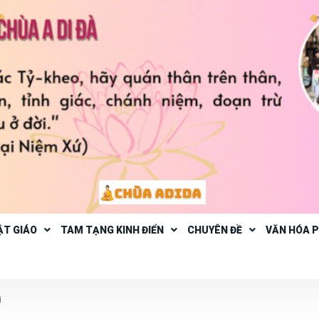
ẬT GIÁO
TAM TẠNG KINH ĐIỂN
CHUYÊN ĐỀ
VĂN HÓA 
i