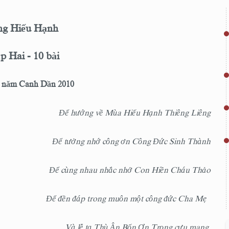
g Hiếu Hạnh
p Hai - 10 bài
- năm Canh Dần 2010
Để hướng về Mùa Hiếu Hạnh Thiêng Liêng
Để tưởng nhớ công ơn Công Đức Sinh Thành
Để cùng nhau nhắc nhở Con Hiền Cháu Thảo
Để đền đáp trong muôn một công đức Cha Mẹ
Và lễ tạ Thù Ân Bốn Ơn Trọng cưu mang.