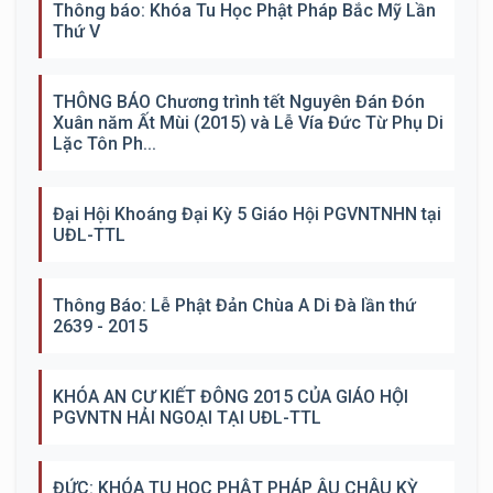
Thông báo: Khóa Tu Học Phật Pháp Bắc Mỹ Lần
Thứ V
THÔNG BÁO Chương trình tết Nguyên Đán Đón
Xuân năm Ất Mùi (2015) và Lễ Vía Đức Từ Phụ Di
Lặc Tôn Ph...
Đại Hội Khoáng Đại Kỳ 5 Giáo Hội PGVNTNHN tại
UĐL-TTL
Thông Báo: Lễ Phật Đản Chùa A Di Đà lần thứ
2639 - 2015
KHÓA AN CƯ KIẾT ĐÔNG 2015 CỦA GIÁO HỘI
PGVNTN HẢI NGOẠI TẠI UĐL-TTL
ĐỨC: KHÓA TU HỌC PHẬT PHÁP ÂU CHÂU KỲ