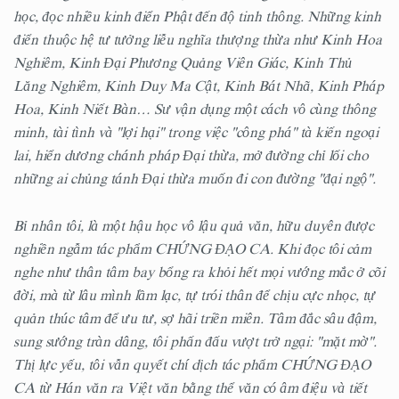
học, đọc nhiều kinh điển Phật đến độ tinh thông. Những kinh
điển thuộc hệ tư tưởng liễu nghĩa thượng thừa như Kinh Hoa
Nghiêm, Kinh Đại Phương Quảng Viên Giác, Kinh Thủ
Lăng Nghiêm, Kinh Duy Ma Cật, Kinh Bát Nhã, Kinh Pháp
Hoa, Kinh Niết Bàn… Sư vận dụng một cách vô cùng thông
minh, tài tình và "lợi hại" trong việc "công phá" tà kiến ngoại
lai, hiển dương chánh pháp Đại thừa, mở đường chỉ lối cho
những ai chủng tánh Đại thừa muốn đi con đường "đại ngộ".
Bỉ nhân tôi, là một hậu học vô lậu quả văn, hữu duyên được
nghiền ngẫm tác phẩm CHỨNG ĐẠO CA. Khi đọc tôi cảm
nghe như thân tâm bay bổng ra khỏi hết mọi vướng mắc ở cõi
đời, mà từ lâu mình lầm lạc, tự trói thân để chịu cực nhọc, tự
quản thúc tâm để ưu tư, sợ hãi triền miên. Tâm đắc sâu đậm,
sung sướng tràn dâng, tôi phấn đấu vượt trở ngại: "mặt mờ".
Thị lực yếu, tôi vẫn quyết chí dịch tác phẩm CHỨNG ĐẠO
CA từ Hán văn ra Việt văn bằng thể văn có âm điệu và tiết