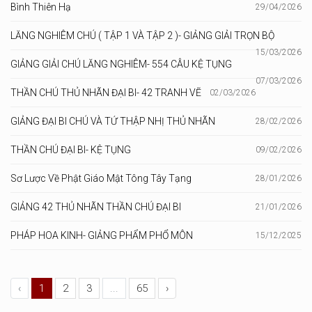
Bình Thiên Hạ
29/04/2026
LĂNG NGHIÊM CHÚ ( TẬP 1 VÀ TẬP 2 )- GIẢNG GIẢI TRỌN BỘ
15/03/2026
GIẢNG GIẢI CHÚ LĂNG NGHIÊM- 554 CÂU KỆ TỤNG
07/03/2026
THẦN CHÚ THỦ NHÃN ĐẠI BI- 42 TRANH VẼ
02/03/2026
GIẢNG ĐẠI BI CHÚ VÀ TỨ THẬP NHỊ THỦ NHÃN
28/02/2026
THẦN CHÚ ĐẠI BI- KỆ TỤNG
09/02/2026
Sơ Lược Về Phật Giáo Mật Tông Tây Tạng
28/01/2026
GIẢNG 42 THỦ NHÃN THẦN CHÚ ĐẠI BI
21/01/2026
PHÁP HOA KINH- GIẢNG PHẨM PHỔ MÔN
15/12/2025
‹
1
2
3
...
65
›