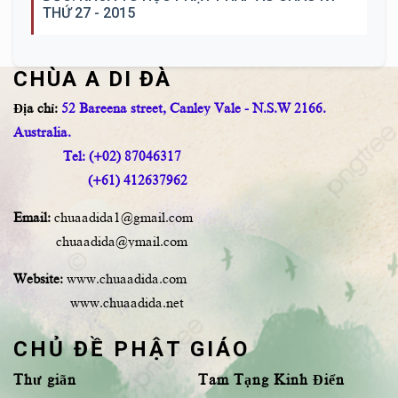
THỨ 27 - 2015
CHÙA A DI ĐÀ
Địa chỉ:
52 Bareena street, Canley Vale - N.S.W 2166.
Australia.
Tel: (+02) 87046317
(+61) 412637962
Email:
chuaadida1@gmail.com
chuaadida@ymail.com
Website:
www.chuaadida.com
www.chuaadida.net
CHỦ ĐỀ PHẬT GIÁO
Thư giãn
Tam Tạng Kinh Điển