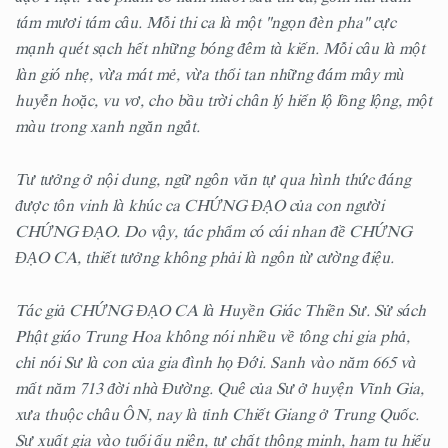
tám mươi tám câu. Mỗi thi ca là một "ngọn đèn pha" cực
mạnh quét sạch hết những bóng đêm tà kiến. Mỗi câu là một
làn gió nhẹ, vừa mát mẻ, vừa thổi tan những đám mây mù
huyễn hoặc, vu vơ, cho bầu trời chân lý hiển lộ lồng lộng, một
màu trong xanh ngăn ngắt.
Tư tưởng ở nội dung, ngữ ngôn văn tự qua hình thức đáng
được tôn vinh là khúc ca CHỨNG ĐẠO của con người
CHỨNG ĐẠO. Do vậy, tác phẩm có cái nhan đề CHỨNG
ĐẠO CA, thiết tưởng không phải là ngôn từ cường điệu.
Tác giả CHỨNG ĐẠO CA là Huyền Giác Thiền Sư. Sử sách
Phật giáo Trung Hoa không nói nhiều về tông chi gia phả,
chỉ nói Sư là con của gia đình họ Đới. Sanh vào năm 665 và
mất năm 713 đời nhà Đường. Quê của Sư ở huyện Vĩnh Gia,
xưa thuộc châu ÔN, nay là tỉnh Chiết Giang ở Trung Quốc.
Sư xuất gia vào tuổi ấu niên, tư chất thông minh, ham tu hiếu