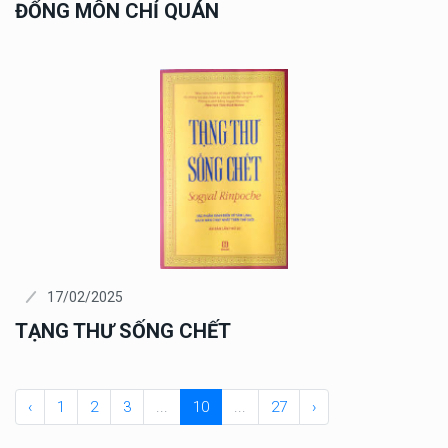
ĐỔNG MÔN CHỈ QUÁN
17/02/2025
TẠNG THƯ SỐNG CHẾT
‹
1
2
3
...
10
...
27
›