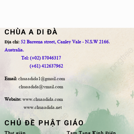
CHÙA A DI ĐÀ
Địa chỉ:
52 Bareena street, Canley Vale - N.S.W 2166.
Australia.
Tel: (+02) 87046317
(+61) 412637962
Email:
chuaadida1@gmail.com
chuaadida@ymail.com
Website:
www.chuaadida.com
www.chuaadida.net
CHỦ ĐỀ PHẬT GIÁO
Thư giãn
Tam Tạng Kinh Điển