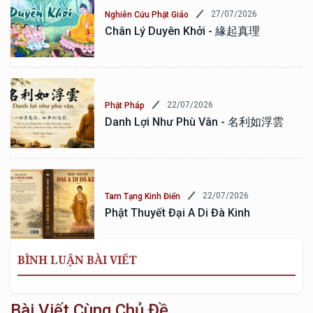
27/07/2026
Nghiên Cứu Phật Giáo
Chân Lý Duyên Khởi - 緣起真理
22/07/2026
Phật Pháp
Danh Lợi Như Phù Vân - 名利如浮雲
22/07/2026
Tam Tạng Kinh Điển
Phật Thuyết Đại A Di Đà Kinh
BÌNH LUẬN BÀI VIẾT
Bài Viết Cùng Chủ Đề