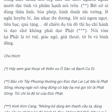
mười đặc tính và phẩm hạnh nói trên. (**) Bất cứ ai
dùng thần linh, bùa phép, hình danh sắc tướng, lễ
nghi huyền bí, âm nhạc du dương, lời nói ngon ngọt,
tiền bạc, quà tặng… để chiêu dụ tín đồ thì họ chỉ hành
tà đạo chứ không phải đạo Phật (***). Nói tóm
lại Phật là trí tuệ, giác ngộ, giải thoát, từ bi và bình
đẳng.
Chú thích:
(*) Hãy xem giai thoại về thiền sư Ô Sào và Bạch Cư Dị.
(**) Báo chí Tây Phương thường gọi Đức Đạt Lai Lạt Ma là Phật
Sống, nhưng ngài nói rằng đừng có bậy bạ mà gọi tôi là Phật
Sông. Tôi chỉ là đệ tử của Đức Phật.
(***) Kinh Kim Cang, “Những kẻ dùng âm thanh cầu ta, dùng