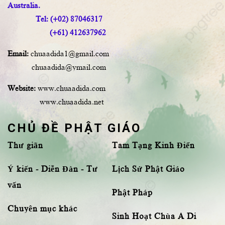
Australia.
Tel: (+02) 87046317
(+61) 412637962
Email:
chuaadida1@gmail.com
chuaadida@ymail.com
Website:
www.chuaadida.com
www.chuaadida.net
CHỦ ĐỀ PHẬT GIÁO
Thư giãn
Tam Tạng Kinh Điển
Ý kiến - Diễn Đàn - Tư
Lịch Sử Phật Giáo
vấn
Phật Pháp
Chuyên mục khác
Sinh Hoạt Chùa A Di