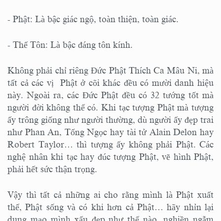
- Phật: Là bậc giác ngộ, toàn thiện, toàn giác.
- Thế Tôn: Là bậc đáng tôn kính.
Không phải chỉ riêng Đức Phật Thích Ca Mâu Ni, mà
tất cả các vị Phật ở cõi khác đều có mười danh hiệu
này. Ngoài ra, các Đức Phật đều có 32 tướng tốt mà
người đời không thể có. Khi tạc tượng Phật mà tượng
ấy trông giống như người thường, dù người ấy đẹp trai
như Phan An, Tống Ngọc hay tài tử Alain Delon hay
Robert Taylor… thì tượng ấy không phải Phật. Các
nghệ nhân khi tạc hay đúc tượng Phật, vẽ hình Phật,
phải hết sức thận trọng.
Vậy thì tất cả những ai cho rằng mình là Phật xuất
thế, Phật sống và có khi hơn cả Phật… hãy nhỉn lại
dung mạo mình xấu đẹp như thế nào, nghiền ngẫm