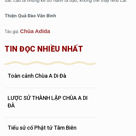
sắc cầu ta những kẻ đó hành tà đạo, không thể thấy Như Lai.”
Thiện Quả Đào Văn Bình
Chùa Adida
Tác giả:
TIN ĐỌC NHIỀU NHẤT
Toàn cảnh Chùa A Di Đà
LƯỢC SỬ THÀNH LẬP CHÙA A DI
ĐÀ
Tiểu sử cố Phật tử Tâm Biên