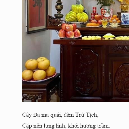
Cây Đa ma quái, đêm Trừ Tịch,
Cặp nến lung linh, khói hương trầm.