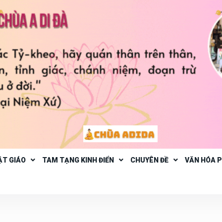
ẬT GIÁO
TAM TẠNG KINH ĐIỂN
CHUYÊN ĐỀ
VĂN HÓA 