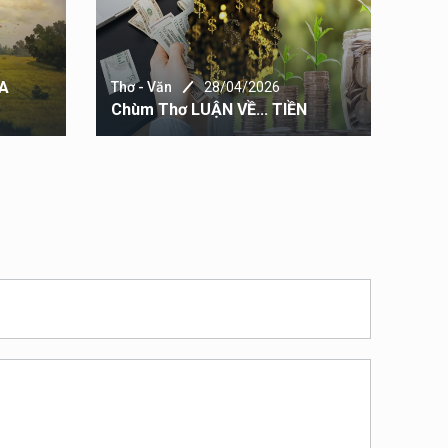
ỦA
Thơ - Văn
28/04/2026
Thơ 
Chùm Thơ LUẬN VỀ... TIỀN
PHỐ