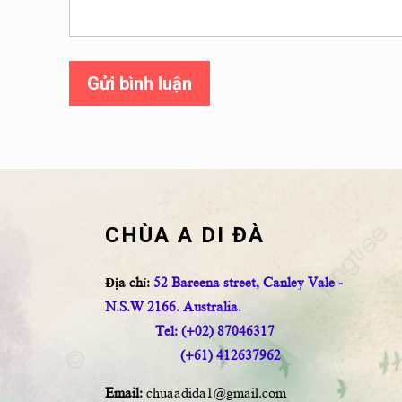
Gửi bình luận
CHÙA A DI ĐÀ
Địa chỉ:
52 Bareena street, Canley Vale -
N.S.W 2166. Australia.
Tel: (+02) 87046317
(+61) 412637962
Email:
chuaadida1@gmail.com