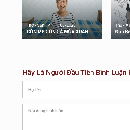
Thơ - Văn
11/06/2026
Thơ - V
CÒN MẸ CÒN CẢ MÙA XUÂN
Đưa B
Hãy Là Người Đầu Tiên Bình Luận B