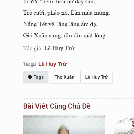
Trước thềm, hoa nở đầy sân,
Trẻ cười, pháo nổ, Lân múa mừng.
Nắng Tết về, lâng lâng ấm dạ,
Gió Xuân sang, dìu dịu mát lòng.
Tác giả:
Lê Huy Trứ
Lê Huy Trứ
Tác giả:
Tags
Thơ Xuân
Lê Huy Trứ
Bài Viết Cùng Chủ Đề