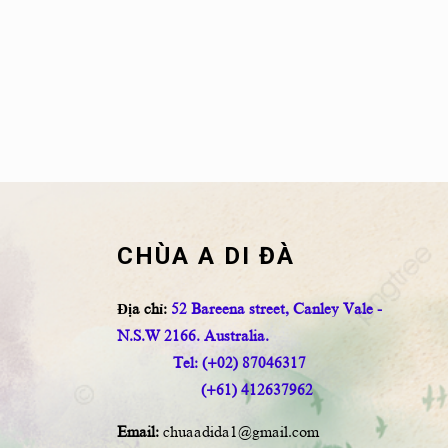
CHÙA A DI ĐÀ
Địa chỉ:
52 Bareena street, Canley Vale -
N.S.W 2166. Australia.
Tel: (+02) 87046317
(+61) 412637962
Email:
chuaadida1@gmail.com