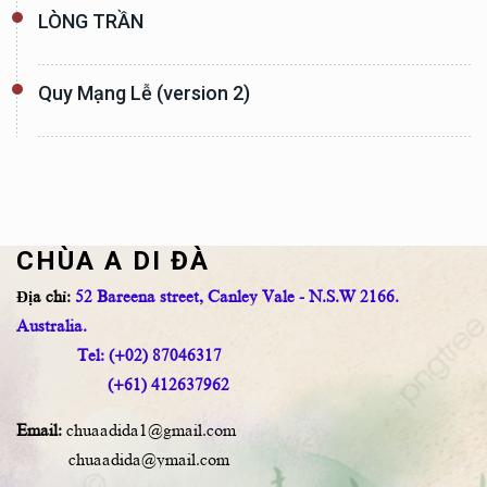
LÒNG TRẦN
Quy Mạng Lễ (version 2)
CHÙA A DI ĐÀ
Địa chỉ:
52 Bareena street, Canley Vale - N.S.W 2166.
Australia.
Tel: (+02) 87046317
(+61) 412637962
Email:
chuaadida1@gmail.com
chuaadida@ymail.com