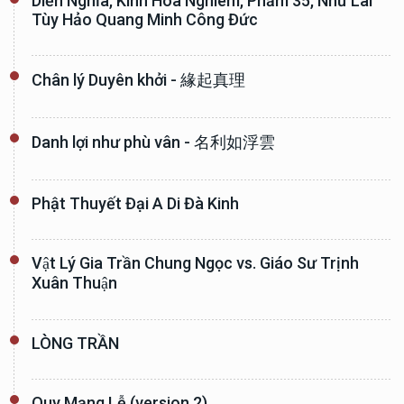
Diễn Nghĩa, Kinh Hoa Nghiêm, Phẩm 35, Như Lai
Tùy Hảo Quang Minh Công Đức
Chân lý Duyên khởi - 緣起真理
Danh lợi như phù vân - 名利如浮雲
Phật Thuyết Đại A Di Đà Kinh
Vật Lý Gia Trần Chung Ngọc vs. Giáo Sư Trịnh
Xuân Thuận
LÒNG TRẦN
Quy Mạng Lễ (version 2)