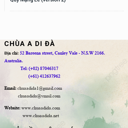
CHÙA A DI ĐÀ
Địa chỉ:
52 Bareena street, Canley Vale - N.S.W 2166.
Australia.
Tel: (+02) 87046317
(+61) 412637962
Email:
chuaadida1@gmail.com
chuaadida@ymail.com
Website:
www.chuaadida.com
www.chuaadida.net