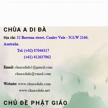
CHÙA A DI ĐÀ
Địa chỉ:
52 Bareena street, Canley Vale - N.S.W 2166.
Australia.
Tel: (+02) 87046317
(+61) 412637962
Email:
chuaadida1@gmail.com
chuaadida@ymail.com
Website:
www.chuaadida.com
www.chuaadida.net
CHỦ ĐỀ PHẬT GIÁO