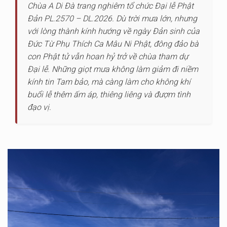
Chùa A Di Đà trang nghiêm tổ chức Đại lễ Phật
Đản PL.2570 – DL.2026. Dù trời mưa lớn, nhưng
với lòng thành kính hướng về ngày Đản sinh của
Đức Từ Phụ Thích Ca Mâu Ni Phật, đông đảo bà
con Phật tử vẫn hoan hỷ trở về chùa tham dự
Đại lễ. Những giọt mưa không làm giảm đi niềm
kính tin Tam bảo, mà càng làm cho không khí
buổi lễ thêm ấm áp, thiêng liêng và đượm tình
đạo vị.