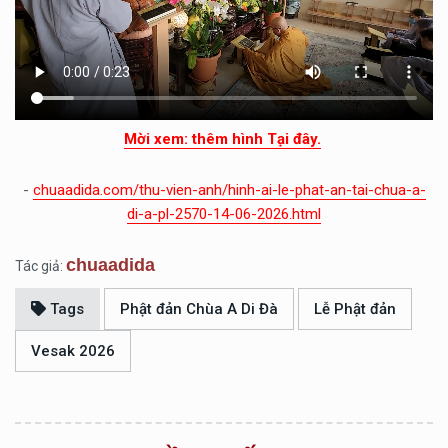
Mời xem: thêm hình Tại đây.
-
chuaadida.com/thu-vien-anh/hinh-ai-le-phat-an-tai-chua-a-
di-a-pl-2570-14-06-2026.html
chuaadida
Tác giả:
Tags
Phật đản Chùa A Di Đà
Lễ Phật đản
Vesak 2026