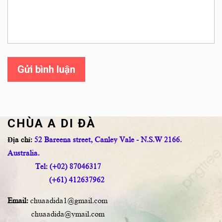
Gửi bình luận
CHÙA A DI ĐÀ
Địa chỉ:
52 Bareena street, Canley Vale - N.S.W 2166.
Australia.
Tel: (+02) 87046317
(+61) 412637962
Email:
chuaadida1@gmail.com
chuaadida@ymail.com