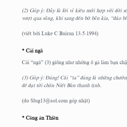
(2) Góp ý: Đây là lời ví kiểu mới hợp với đời s
vượt qua sông, khi sang đến bờ bên kia, “đáo bỉ
(viết bởi Luke C Bairan 13-5-1994)
* Cái ngã
Cái “ngã” (3) giống như những ổ gà làm bạn chậ
(3) Góp ý: Đúng! Cái “ta” đúng là những chướn
để đạt tới chốn Niết Bàn thanh tịnh.
(do
Slug13@aol.com
góp nhặt)
* Công án Thiền