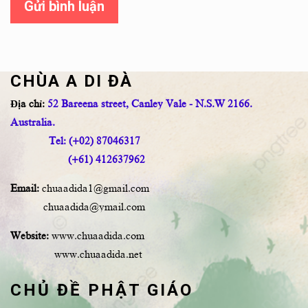
Gửi bình luận
CHÙA A DI ĐÀ
Địa chỉ:
52 Bareena street, Canley Vale - N.S.W 2166.
Australia.
Tel: (+02) 87046317
(+61) 412637962
Email:
chuaadida1@gmail.com
chuaadida@ymail.com
Website:
www.chuaadida.com
www.chuaadida.net
CHỦ ĐỀ PHẬT GIÁO