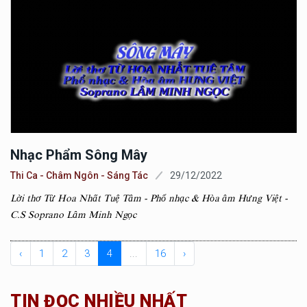
Nhạc Phẩm Sông Mây
Thi Ca - Châm Ngôn - Sáng Tác
29/12/2022
Lời thơ Từ Hoa Nhất Tuệ Tâm - Phổ nhạc & Hòa âm Hưng Việt -
C.S Soprano Lâm Minh Ngọc
‹
1
2
3
4
...
16
›
TIN ĐỌC NHIỀU NHẤT