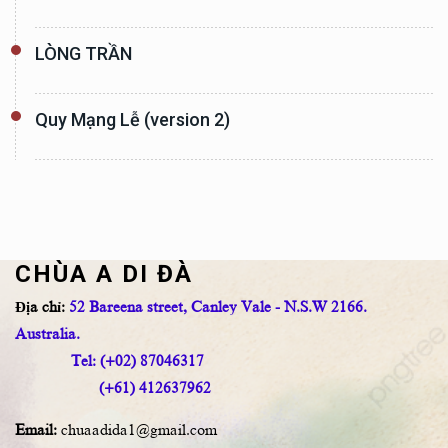
LÒNG TRẦN
Quy Mạng Lễ (version 2)
CHÙA A DI ĐÀ
Địa chỉ:
52 Bareena street, Canley Vale - N.S.W 2166.
Australia.
Tel: (+02) 87046317
(+61) 412637962
Email:
chuaadida1@gmail.com