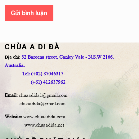
Gửi bình luận
CHÙA A DI ĐÀ
Địa chỉ:
52 Bareena street, Canley Vale - N.S.W 2166.
Australia.
Tel: (+02) 87046317
(+61) 412637962
Email:
chuaadida1@gmail.com
chuaadida@ymail.com
Website:
www.chuaadida.com
www.chuaadida.net