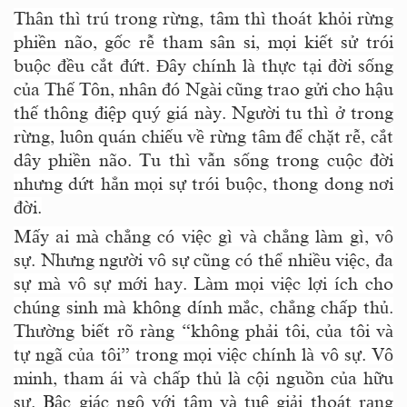
Thân thì trú trong rừng, tâm thì thoát khỏi rừng
phiền não, gốc rễ tham sân si, mọi kiết sử trói
buộc đều cắt đứt. Đây chính là thực tại đời sống
của Thế Tôn, nhân đó Ngài cũng trao gửi cho hậu
thế thông điệp quý giá này. Người tu thì ở trong
rừng, luôn quán chiếu về rừng tâm để chặt rễ, cắt
dây phiền não. Tu thì vẫn sống trong cuộc đời
nhưng dứt hẳn mọi sự trói buộc, thong dong nơi
đời.
Mấy ai mà chẳng có việc gì và chẳng làm gì, vô
sự. Nhưng người vô sự cũng có thể nhiều việc, đa
sự mà vô sự mới hay. Làm mọi việc lợi ích cho
chúng sinh mà không dính mắc, chẳng chấp thủ.
Thường biết rõ ràng “không phải tôi, của tôi và
tự ngã của tôi” trong mọi việc chính là vô sự. Vô
minh, tham ái và chấp thủ là cội nguồn của hữu
sự. Bậc giác ngộ với tâm và tuệ giải thoát rạng