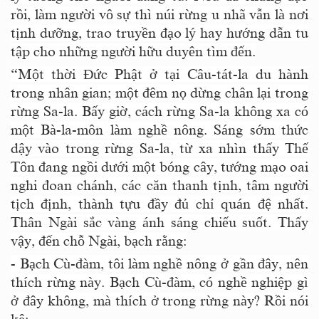
rồi, làm người vô sự thì núi rừng u nhã vẫn là nơi
tịnh dưỡng, trao truyền đạo lý hay hướng dẫn tu
tập cho những người hữu duyên tìm đến.
“Một thời Đức Phật ở tại Câu-tát-la du hành
trong nhân gian; một đêm nọ dừng chân lại trong
rừng Sa-la. Bấy giờ, cách rừng Sa-la không xa có
một Bà-la-môn làm nghề nông. Sáng sớm thức
dậy vào trong rừng Sa-la, từ xa nhìn thấy Thế
Tôn đang ngồi dưới một bóng cây, tướng mạo oai
nghi đoan chánh, các căn thanh tịnh, tâm người
tịch định, thành tựu đầy đủ chỉ quán đệ nhất.
Thân Ngài sắc vàng ánh sáng chiếu suốt. Thấy
vậy, đến chỗ Ngài, bạch rằng:
- Bạch Cù-đàm, tôi làm nghề nông ở gần đây, nên
thích rừng này. Bạch Cù-đàm, có nghề nghiệp gì
ở đây không, mà thích ở trong rừng này? Rồi nói