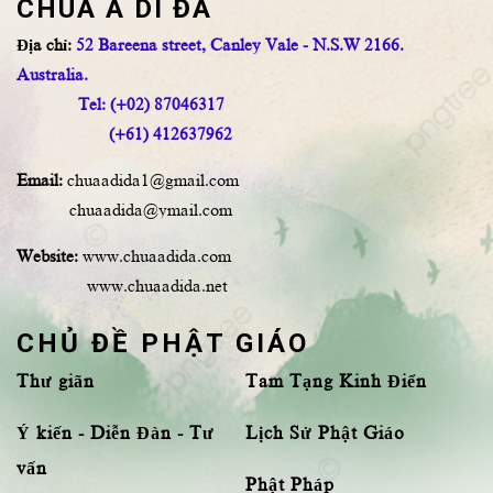
CHÙA A DI ĐÀ
Địa chỉ:
52 Bareena street, Canley Vale - N.S.W 2166.
Australia.
Tel: (+02) 87046317
(+61) 412637962
Email:
chuaadida1@gmail.com
chuaadida@ymail.com
Website:
www.chuaadida.com
www.chuaadida.net
CHỦ ĐỀ PHẬT GIÁO
Thư giãn
Tam Tạng Kinh Điển
Ý kiến - Diễn Đàn - Tư
Lịch Sử Phật Giáo
vấn
Phật Pháp