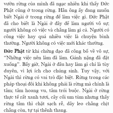
vườn rừng của mình đã ngạc nhiên khi thấy Đức
Phật cũng ở trong rừng. Hẵn ông ấy đang muốn
biết Ngài ở trong rừng để làm việc gì. Đức Phật
đã cho biết là Ngài ở đây để làm người vô sự;
người không có việc và chẳng làm gì cả. Người có
công việc hay quá nhiều việc là chuyện bình
thường. Người không có việc mới khác thường.
Đức Phật
từ khi chứng đạo đã công bố về vô sự,
“Những việc nên làm đã làm. Gánh nặng đã đặt
xuống”. Bấy giờ, Ngài ở đâu hay làm gì chỉ là tùy
duyên, vì lợi ích cho chúng sinh. Tuy vậy, với
Ngài thì rừng có vai trò đặc biệt. Rừng trong các
pháp thoại đôi khi không phải là rừng mà chính là
tâm; tâm hoang vu, tâm trói buộc. Ngài ở rừng
thực tế rất xanh tươi, cây cối um tùm nhưng thấy
rừng tâm thì chặt sạch rễ, dây leo chằng chịt
chẳng còn, tự tại thênh thang.