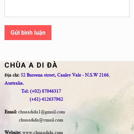
Gửi bình luận
CHÙA A DI ĐÀ
Địa chỉ:
52 Bareena street, Canley Vale - N.S.W 2166.
Australia.
Tel: (+02) 87046317
(+61) 412637962
Email:
chuaadida1@gmail.com
chuaadida@ymail.com
Website:
www.chuaadida.com