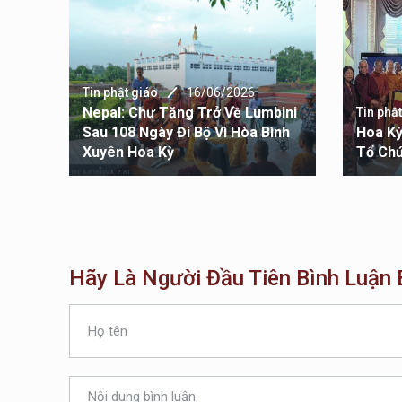
Tin phật giáo
16/06/2026
Đẩy Kế
Nepal: Chư Tăng Trở Về Lumbini
Tin phậ
ật
Sau 108 Ngày Đi Bộ Vì Hòa Bình
Hoa Kỳ
Xuyên Hoa Kỳ
Tổ Chứ
Hãy Là Người Đầu Tiên Bình Luận B