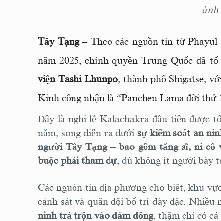
ảnh
Tây Tạng
– Theo các nguồn tin từ Phayul
năm 2025, chính quyền Trung Quốc đã tổ
viện Tashi Lhunpo
, thành phố Shigatse, vớ
Kinh công nhận là “Panchen Lama đời thứ 
Đây là nghi lễ Kalachakra đầu tiên được t
năm, song diễn ra dưới
sự kiểm soát an ni
người Tây Tạng – bao gồm tăng sĩ, ni cô 
buộc phải tham dự
, dù không ít người bày t
Các nguồn tin địa phương cho biết, khu vự
cảnh sát và quân đội bố trí dày đặc. Nhiề
ninh trà trộn vào đám đông
, thậm chí có cả