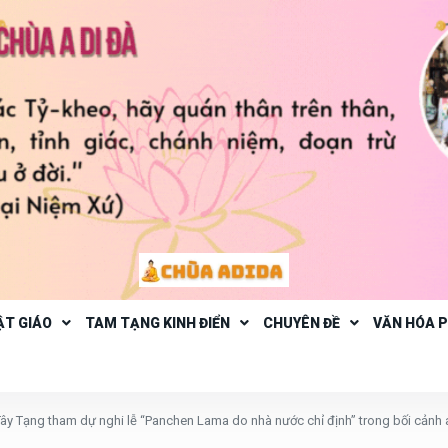
ẬT GIÁO
TAM TẠNG KINH ĐIỂN
CHUYÊN ĐỀ
VĂN HÓA 
y Tạng tham dự nghi lễ “Panchen Lama do nhà nước chỉ định” trong bối cảnh a