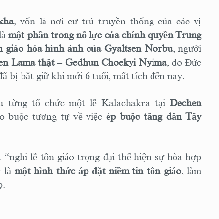
kha
, vốn là nơi cư trú truyền thống của các vị
là
một phần trong nỗ lực của chính quyền Trung
n giáo hóa hình ảnh của Gyaltsen Norbu
, người
en Lama thật
–
Gedhun Choekyi Nyima
, do Đức
 bị bắt giữ khi mới 6 tuổi, mất tích đến nay.
u từng tổ chức một lễ Kalachakra tại
Dechen
áo buộc tương tự về việc
ép buộc tăng dân Tây
“nghi lễ tôn giáo trọng đại thể hiện sự hòa hợp
y là
một hình thức áp đặt niềm tin tôn giáo
, làm
ọ.