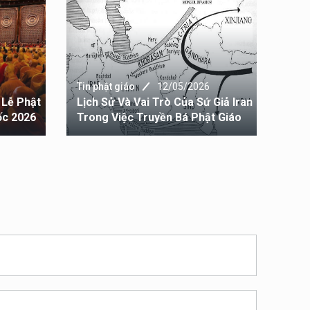
Tin 
Tru
Tin phật giáo
12/05/2026
 Lễ Phật
Lịch Sử Và Vai Trò Của Sứ Giả Iran
Hoạ
ốc 2026
Trong Việc Truyền Bá Phật Giáo
Giá