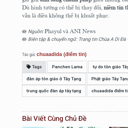
Dù hình tướng có thể bị thay đổi,
niềm tin t
vẫn là điều không thể bị khuất phục.
Phayul và ANI News
🪷
Nguồn:
🪷
Biên tập & chuyển ngữ: Trang tin Chùa A Di Đ
chuaadida (điểm tin)
Tác giả:
Tags
Panchen Lama
tự do tôn giáo Tâ
đàn áp tôn giáo ở Tây Tạng
Phật giáo Tây Tạn
trung quốc đàn áp tây tạng
chuaadida điểm t
Bài Viết Cùng Chủ Đề