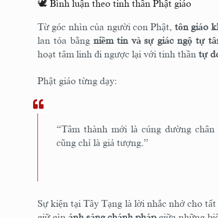
🕊️ Bình luận theo tinh thần Phật giáo
Từ góc nhìn của người con Phật,
tôn giáo k
lan tỏa bằng
niềm tin và sự giác ngộ tự t
hoạt tâm linh đi ngược lại với tinh thần
tự d
Phật giáo từng dạy:
“Tâm thành mới là cúng dường chân t
cũng chỉ là giả tượng.”
Sự kiện tại Tây Tạng là lời nhắc nhở cho tất
giữ gìn
ánh sáng chánh pháp
giữa những biế