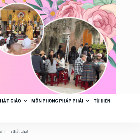
PHẬT GIÁO
MÔN PHONG PHÁP PHÁI
TỪ ĐIỂN
n ninh thắt chặt