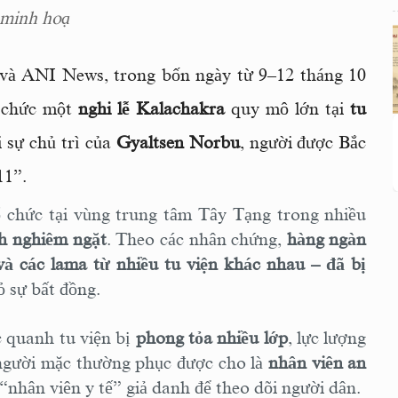
 minh hoạ
 và ANI News, trong bốn ngày từ 9–12 tháng 10
 chức một
nghi lễ Kalachakra
quy mô lớn tại
tu
i sự chủ trì của
Gyaltsen Norbu
, người được Bắc
11”.
ổ chức tại vùng trung tâm Tây Tạng trong nhiều
nh nghiêm ngặt
. Theo các nhân chứng,
hàng ngàn
và các lama từ nhiều tu viện khác nhau – đã bị
ỏ sự bất đồng.
c quanh tu viện bị
phong tỏa nhiều lớp
, lực lượng
u người mặc thường phục được cho là
nhân viên an
 “nhân viên y tế” giả danh để theo dõi người dân.