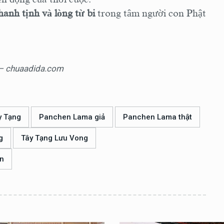
hanh tịnh và lòng từ bi
trong tâm người con Phật
à – chuaadida.com
y Tạng
Panchen Lama giả
Panchen Lama thật
g
Tây Tạng Lưu Vong
in