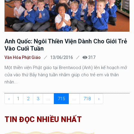
Anh Quốc: Ngôi Thiền Viện Dành Cho Giới Trẻ
Vào Cuối Tuần
Văn Hóa Phật Giáo
13/06/2016
317
Một thiền viện Phật giáo tại Brentwood (Anh) lên kế hoạch mở
cửa vào thứ Bảy hàng tuần nhằm giúp cho trẻ em và thân
nhân...
‹
1
2
3
...
715
...
718
›
TIN ĐỌC NHIỀU NHẤT