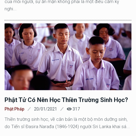
của mỗi người, sự ăn mặn không phải là một điều cấm kỵ
nghi...
Phật Tử Có Nên Học Thiền Trường Sinh Học?
Phật Pháp
20/01/2021
317
Thiền trường sinh học, về căn bản là một bộ môn dưỡng sinh,
do Tiến sĩ Đasira Narađa (1846-1924) người Sri Lanka khai sá...