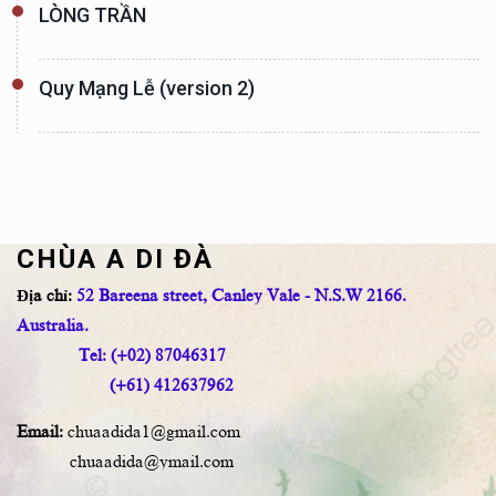
LÒNG TRẦN
Quy Mạng Lễ (version 2)
CHÙA A DI ĐÀ
Địa chỉ:
52 Bareena street, Canley Vale - N.S.W 2166.
Australia.
Tel: (+02) 87046317
(+61) 412637962
Email:
chuaadida1@gmail.com
chuaadida@ymail.com