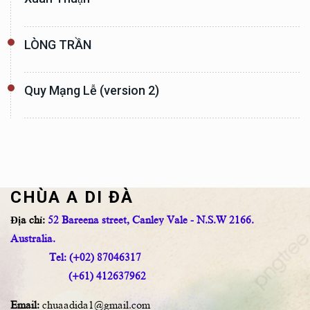
LÒNG TRẦN
Quy Mạng Lễ (version 2)
CHÙA A DI ĐÀ
Địa chỉ:
52 Bareena street, Canley Vale - N.S.W 2166.
Australia.
Tel: (+02) 87046317
(+61) 412637962
Email:
chuaadida1@gmail.com