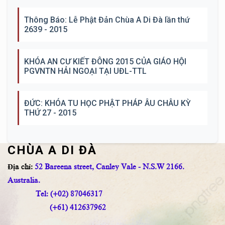
Thông Báo: Lễ Phật Đản Chùa A Di Đà lần thứ
2639 - 2015
KHÓA AN CƯ KIẾT ĐÔNG 2015 CỦA GIÁO HỘI
PGVNTN HẢI NGOẠI TẠI UĐL-TTL
ĐỨC: KHÓA TU HỌC PHẬT PHÁP ÂU CHÂU KỲ
THỨ 27 - 2015
CHÙA A DI ĐÀ
Địa chỉ:
52 Bareena street, Canley Vale - N.S.W 2166.
Australia.
Tel: (+02) 87046317
(+61) 412637962