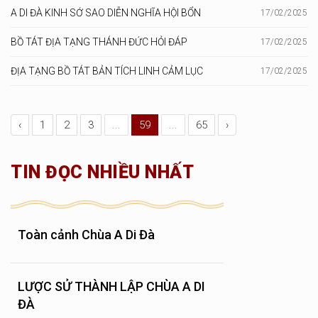
A DI ĐÀ KINH SỚ SAO DIỄN NGHĨA HỘI BỔN
17/02/2025
BỒ TÁT ĐỊA TẠNG THÁNH ĐỨC HỎI ĐÁP
17/02/2025
ĐỊA TẠNG BỒ TÁT BẢN TÍCH LINH CẢM LỤC
17/02/2025
‹
1
2
3
...
59
...
65
›
TIN ĐỌC NHIỀU NHẤT
Toàn cảnh Chùa A Di Đà
LƯỢC SỬ THÀNH LẬP CHÙA A DI
ĐÀ