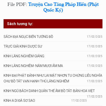
File PDF:
Truyện Cao Tăng Pháp Hiển (Phật
Quốc Ký)
Sách tương tự:
SÁCH ĐỊA NGỤC BIẾN TƯỚNG ĐỒ
17/02/2025
TRỰC GIẢI KINH DƯỢC SƯ
17/02/2025
KINH LĂNG NGHIÊM GIẢNG
17/02/2025
KINH LĂNG NGHIÊM- NĂM MƯƠI ẤM MA
17/02/2025
KINH ĐẠI PHẬT ĐẢNH NHƯ LAI MẬT NHƠN TU CHỨNG LIỄU NGHĨA
CHƯ BỒ TÁT VẠN HẠNH THỦ LĂNG NGHIÊM
17/02/2025
KINH NGŨ BÁCH DANH QUÁN THẾ ÂM BỒ TÁT- BẢN HOA VIỆT
17/02/2025
KINH A DI ĐÀ SƠ SAO
17/02/2025