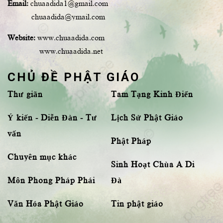
Email:
chuaadida1@gmail.com
chuaadida@ymail.com
Website:
www.chuaadida.com
www.chuaadida.net
CHỦ ĐỀ PHẬT GIÁO
Thư giãn
Tam Tạng Kinh Điển
Ý kiến - Diễn Đàn - Tư
Lịch Sử Phật Giáo
vấn
Phật Pháp
Chuyên mục khác
Sinh Hoạt Chùa A Di
Môn Phong Pháp Phái
Đà
Văn Hóa Phật Giáo
Tin phật giáo