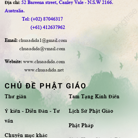
Địa chỉ:
52 Bareena street, Canley Vale - N.S.W 2166.
Australia.
Tel: (+02) 87046317
(+61) 412637962
Email:
chuaadida1@gmail.com
chuaadida@ymail.com
Website:
www.chuaadida.com
www.chuaadida.net
CHỦ ĐỀ PHẬT GIÁO
Thư giãn
Tam Tạng Kinh Điển
Ý kiến - Diễn Đàn - Tư
Lịch Sử Phật Giáo
vấn
Phật Pháp
Chuyên mục khác