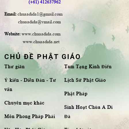
(+61) 412637962
Email:
chuaadida1@gmail.com
chuaadida@ymail.com
Website:
www.chuaadida.com
www.chuaadida.net
CHỦ ĐỀ PHẬT GIÁO
Thư giãn
Tam Tạng Kinh Điển
Ý kiến - Diễn Đàn - Tư
Lịch Sử Phật Giáo
vấn
Phật Pháp
Chuyên mục khác
Sinh Hoạt Chùa A Di
Môn Phong Pháp Phái
Đà