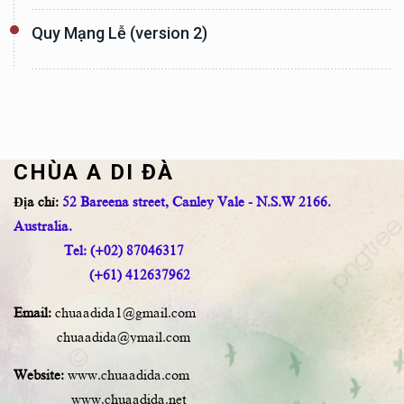
Quy Mạng Lễ (version 2)
CHÙA A DI ĐÀ
Địa chỉ:
52 Bareena street, Canley Vale - N.S.W 2166.
Australia.
Tel: (+02) 87046317
(+61) 412637962
Email:
chuaadida1@gmail.com
chuaadida@ymail.com
Website:
www.chuaadida.com
www.chuaadida.net