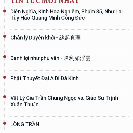
TIN TỨC MỚI NHẤT
Diễn Nghĩa, Kinh Hoa Nghiêm, Phẩm 35, Như Lai
Tùy Hảo Quang Minh Công Đức
Chân lý Duyên khởi - 緣起真理
Danh lợi như phù vân - 名利如浮雲
Phật Thuyết Đại A Di Đà Kinh
Vật Lý Gia Trần Chung Ngọc vs. Giáo Sư Trịnh
Xuân Thuận
LÒNG TRẦN