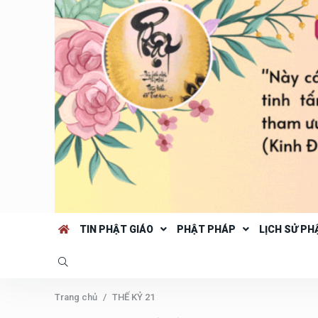
TIN PHẬT GIÁO
PHẬT PHÁP
LỊCH SỬ PH
Trang chủ
THẾ KỶ 21