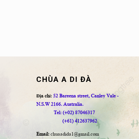
CHÙA A DI ĐÀ
Địa chỉ:
52 Bareena street, Canley Vale -
N.S.W 2166. Australia.
Tel: (+02) 87046317
(+61) 412637962
Email:
chuaadida1@gmail.com