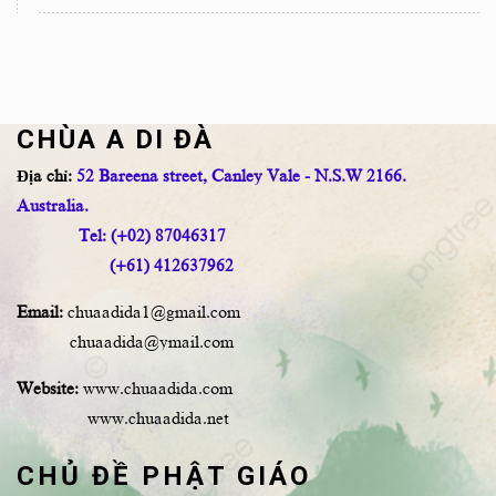
CHÙA A DI ĐÀ
Địa chỉ:
52 Bareena street, Canley Vale - N.S.W 2166.
Australia.
Tel: (+02) 87046317
(+61) 412637962
Email:
chuaadida1@gmail.com
chuaadida@ymail.com
Website:
www.chuaadida.com
www.chuaadida.net
CHỦ ĐỀ PHẬT GIÁO