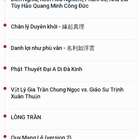
Tùy Hảo Quang Minh Công Đức
Chân lý Duyên khởi - 緣起真理
Danh lợi như phù vân - 名利如浮雲
Phật Thuyết Đại A Di Đà Kinh
Vật Lý Gia Trần Chung Ngọc vs. Giáo Sư Trịnh
Xuân Thuận
LÒNG TRẦN
Quy Mạng Lễ (version 2)