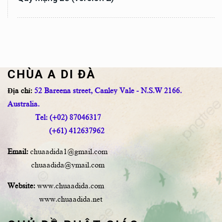
CHÙA A DI ĐÀ
Địa chỉ:
52 Bareena street, Canley Vale - N.S.W 2166.
Australia.
Tel: (+02) 87046317
(+61) 412637962
Email:
chuaadida1@gmail.com
chuaadida@ymail.com
Website:
www.chuaadida.com
www.chuaadida.net