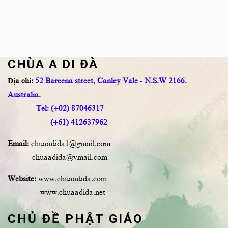
CHÙA A DI ĐÀ
Địa chỉ:
52 Bareena street, Canley Vale - N.S.W 2166.
Australia.
Tel: (+02) 87046317
(+61) 412637962
Email:
chuaadida1@gmail.com
chuaadida@ymail.com
Website:
www.chuaadida.com
www.chuaadida.net
CHỦ ĐỀ PHẬT GIÁO