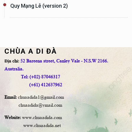
Quy Mạng Lễ (version 2)
CHÙA A DI ĐÀ
Địa chỉ:
52 Bareena street, Canley Vale - N.S.W 2166.
Australia.
Tel: (+02) 87046317
(+61) 412637962
Email:
chuaadida1@gmail.com
chuaadida@ymail.com
Website:
www.chuaadida.com
www.chuaadida.net