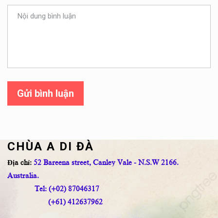
Gửi bình luận
CHÙA A DI ĐÀ
Địa chỉ:
52 Bareena street, Canley Vale - N.S.W 2166.
Australia.
Tel: (+02) 87046317
(+61) 412637962