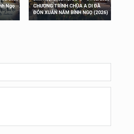
nh Ngọ
CHƯƠNG TRÌNH CHÙA A DI ĐÀ
Hìn
ĐÓN XUÂN NĂM BÍNH NGỌ (2026)
A DI