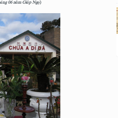
háng 06 năm Giáp Ngọ
)