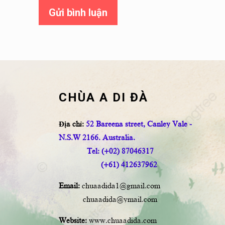
Gửi bình luận
CHÙA A DI ĐÀ
Địa chỉ:
52 Bareena street, Canley Vale -
N.S.W 2166. Australia.
Tel: (+02) 87046317
(+61) 412637962
Email:
chuaadida1@gmail.com
chuaadida@ymail.com
Website:
www.chuaadida.com