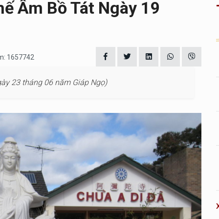
hế Âm Bồ Tát Ngày 19
em: 1657742
ày 23 tháng 06 năm Giáp Ngọ)