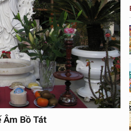
ế Âm Bồ Tát