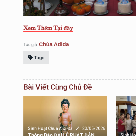
Xem Thêm Tại đây
Chùa Adida
Tác giả:
Tags
Bài Viết Cùng Chủ Đề
Sinh Hoạt Chùa A Di Đà
20/05/2026
Thông Báo ĐẠI LỄ PHẬT ĐẢN
6/2026
Sinh Ho