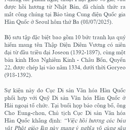
được hồi hương từ Nhật Bản, đã chính thức ra
mắt công chúng tại Bảo tàng Cung điện Quốc gia
Hàn Quốc ở Seoul hôm thứ Ba (08/07/2025).
Bộ sưu tập đặc biệt bao gồm 10 bức tranh lụa quý
hiếm mang tên Thập Điện Diêm Vương có niên
đại từ đầu triều đại Joseon (1392-1897), cùng một
bản kinh Hoa Nghiêm Kinh - Châu Bổn, Quyển
22, được chép lại vào năm 1334, dưới thời Goryeo
(918-1392).
Sự kiện này do Cục Di sản Văn hóa Hàn Quốc
phối hợp với Quỹ Di sản Văn hóa Hàn Quốc ở
Hải ngoại tổ chức. Tại buổi họp báo công bố, ông
Cho Eung-chon, Chủ tịch Cục Di sản Văn hóa
Hàn Quốc khẳng định:
“Việc hồi hương các báu
vật Phật giáo lần này mang ý nghĩa vô cùng sâu