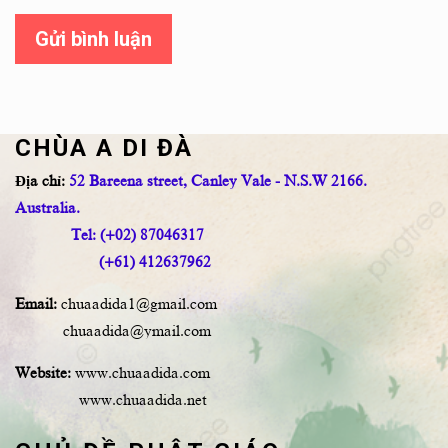
Gửi bình luận
CHÙA A DI ĐÀ
Địa chỉ:
52 Bareena street, Canley Vale - N.S.W 2166.
Australia.
Tel: (+02) 87046317
(+61) 412637962
Email:
chuaadida1@gmail.com
chuaadida@ymail.com
Website:
www.chuaadida.com
www.chuaadida.net