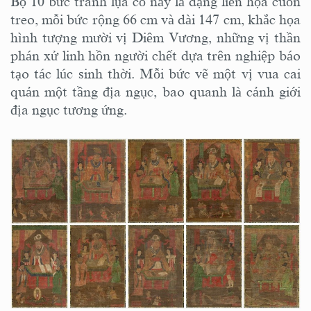
Bộ 10 bức tranh lụa cổ này là dạng liên họa cuốn
treo, mỗi bức rộng 66 cm và dài 147 cm, khắc họa
hình tượng mười vị Diêm Vương, những vị thần
phán xử linh hồn người chết dựa trên nghiệp báo
tạo tác lúc sinh thời. Mỗi bức vẽ một vị vua cai
quản một tầng địa ngục, bao quanh là cảnh giới
địa ngục tương ứng.