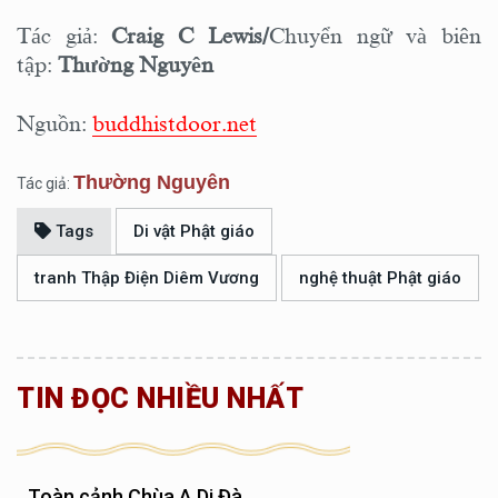
Tác giả:
Craig C Lewis/
Chuyển ngữ và biên
tập:
Thường Nguyên
Nguồn:
buddhistdoor.net
Thường Nguyên
Tác giả:
Tags
Di vật Phật giáo
tranh Thập Điện Diêm Vương
nghệ thuật Phật giáo
TIN ĐỌC NHIỀU NHẤT
Toàn cảnh Chùa A Di Đà