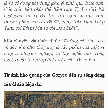
là sự cô đọng nội dung giáo lý kinh qua hình ảnh.
Góc trên bên phải thể hiện Đức Tỳ Lô Giá Na
ngự giữa các vị Bồ Tát, bên cạnh là các cảnh
thuyết pháp nơi cội Bồ đề, cung trời Tam Thập
Tam, cõi Diêm Ma và cõi Đâu Suất”.
Một chuyên gia nhận định:
“Đường nét tinh xảo
và sắc sảo cho thấy đây là tác phẩm của một vị
tăng sĩ chuyên nghiệp, có tay nghề cao trong
nghệ thuật thư pháp Phật giáo cổ”.
(K-Vibe)
Từ ánh hào quang của Goryeo đến sự sống động
của di sản hiện đại