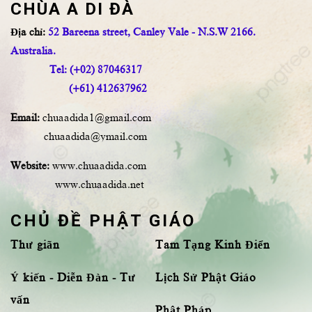
CHÙA A DI ĐÀ
Địa chỉ:
52 Bareena street, Canley Vale - N.S.W 2166.
Australia.
Tel: (+02) 87046317
(+61) 412637962
Email:
chuaadida1@gmail.com
chuaadida@ymail.com
Website:
www.chuaadida.com
www.chuaadida.net
CHỦ ĐỀ PHẬT GIÁO
Thư giãn
Tam Tạng Kinh Điển
Ý kiến - Diễn Đàn - Tư
Lịch Sử Phật Giáo
vấn
Phật Pháp