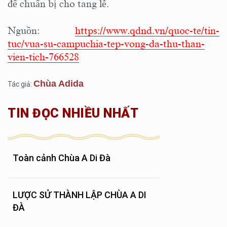
để chuẩn bị cho tang lễ.
Nguồn:
https://www.qdnd.vn/quoc-te/tin-
tuc/vua-su-campuchia-tep-vong-da-thu-than-
vien-tich-766528
Chùa Adida
Tác giả:
TIN ĐỌC NHIỀU NHẤT
Toàn cảnh Chùa A Di Đà
LƯỢC SỬ THÀNH LẬP CHÙA A DI
ĐÀ