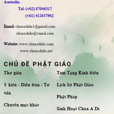
Australia.
Tel: (+02) 87046317
(+61) 412637962
Email:
chuaadida1@gmail.com
chuaadida@ymail.com
Website:
www.chuaadida.com
www.chuaadida.net
CHỦ ĐỀ PHẬT GIÁO
Thư giãn
Tam Tạng Kinh Điển
Ý kiến - Diễn Đàn - Tư
Lịch Sử Phật Giáo
vấn
Phật Pháp
Chuyên mục khác
Sinh Hoạt Chùa A Di