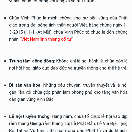
vị tiền nhân có công với làng xã và đất nước.
Chùa Vinh Phúc là minh chứng cho sự bền vững của Phật
giáo trong đời sống tinh thần người Việt. bằng chứng ngày 1-
3-2015 (11-1 -Ất Mùi), chùa Vinh Phúc tổ chức lễ đón chứng
nhận “
Việt Nam linh thiêng cổ tự
”.
Trung tâm cộng đồng:
Không chỉ là nơi hành lễ, chùa còn là
nơi hội họp, giáo dục đạo đức và truyền thống cho thế hệ trẻ.
Di sản văn hóa:
Những câu chuyện, truyền thuyết và lễ hội
gắn liền với chùa góp phần làm phong phú kho tàng văn hóa
dân gian vùng Kinh Bắc.
Lễ hội truyền thống:
Hằng năm, chùa tổ chức lễ hội vào dịp
rằm tháng Giêng, rằm tháng Tư, Lễ Phật Đản, Lễ Vía Địa Tạng
Bồ Tát và Vu Lan..., thu hút đông đảo Phật tử và du khách.