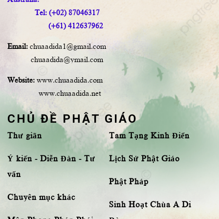
Tel: (+02) 87046317
(+61) 412637962
Email:
chuaadida1@gmail.com
chuaadida@ymail.com
Website:
www.chuaadida.com
www.chuaadida.net
CHỦ ĐỀ PHẬT GIÁO
Thư giãn
Tam Tạng Kinh Điển
Ý kiến - Diễn Đàn - Tư
Lịch Sử Phật Giáo
vấn
Phật Pháp
Chuyên mục khác
Sinh Hoạt Chùa A Di