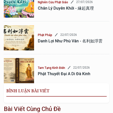
27/07/2026
Nghiên Cứu Phật Giáo
Chân Lý Duyên Khởi - 緣起真理
22/07/2026
Phật Pháp
Danh Lợi Như Phù Vân - 名利如浮雲
22/07/2026
Tam Tạng Kinh Điển
Phật Thuyết Đại A Di Đà Kinh
BÌNH LUẬN BÀI VIẾT
Bài Viết Cùng Chủ Đề