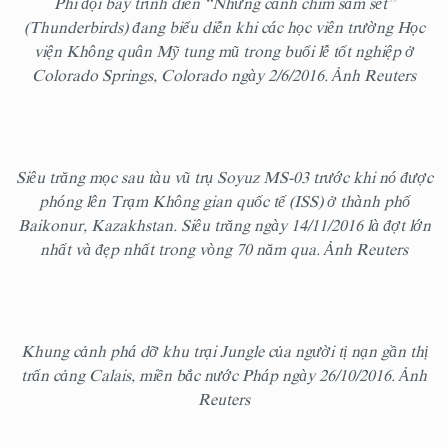
Phi đội bay trình diễn “Những cánh chim sấm sét”
(Thunderbirds) đang biểu diễn khi các học viên trường Học
viện Không quân Mỹ tung mũ trong buổi lễ tốt nghiệp ở
Colorado Springs, Colorado ngày 2/6/2016. Ảnh Reuters
Siêu trăng mọc sau tàu vũ trụ Soyuz MS-03 trước khi nó được
phóng lên Trạm Không gian quốc tế (ISS) ở thành phố
Baikonur, Kazakhstan. Siêu trăng ngày 14/11/2016 là đợt lớn
nhất và đẹp nhất trong vòng 70 năm qua. Ảnh Reuters
Khung cảnh phá dỡ khu trại Jungle của người tị nạn gần thị
trấn cảng Calais, miền bắc nước Pháp ngày 26/10/2016. Ảnh
Reuters