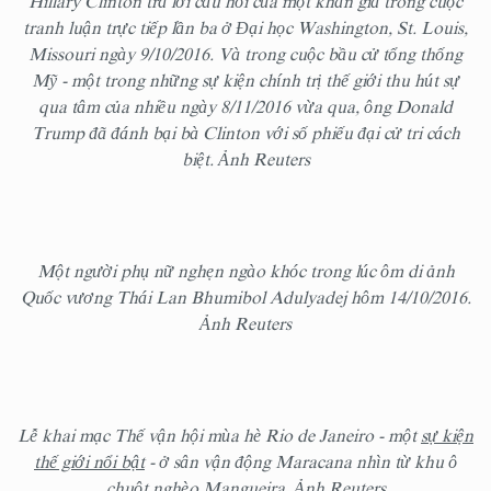
Hillary Clinton trả lời câu hỏi của một khán giả trong cuộc
tranh luận trực tiếp lần ba ở Đại học Washington, St. Louis,
Missouri ngày 9/10/2016. Và trong cuộc bầu cử tổng thống
Mỹ - một trong những sự kiện chính trị thế giới thu hút sự
qua tâm của nhiều ngày 8/11/2016 vừa qua, ông Donald
Trump đã đánh bại bà Clinton với số phiếu đại cử tri cách
biệt. Ảnh Reuters
Một người phụ nữ nghẹn ngào khóc trong lúc ôm di ảnh
Quốc vương Thái Lan Bhumibol Adulyadej hôm 14/10/2016.
Ảnh Reuters
Lễ khai mạc Thế vận hội mùa hè Rio de Janeiro - một
sự kiện
thế giới nổi bật
- ở sân vận động Maracana nhìn từ khu ô
chuột nghèo Mangueira. Ảnh Reuters