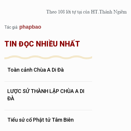
Theo 108 lời tự tại của HT.Thánh Ngiêm
phapbao
Tác giả:
TIN ĐỌC NHIỀU NHẤT
Toàn cảnh Chùa A Di Đà
LƯỢC SỬ THÀNH LẬP CHÙA A DI
ĐÀ
Tiểu sử cố Phật tử Tâm Biên