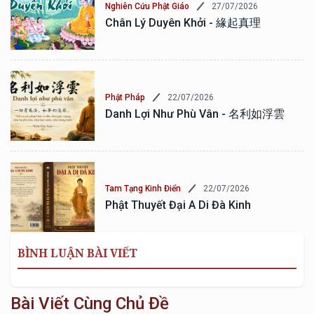
27/07/2026
Nghiên Cứu Phật Giáo
Chân Lý Duyên Khởi - 緣起真理
22/07/2026
Phật Pháp
Danh Lợi Như Phù Vân - 名利如浮雲
22/07/2026
Tam Tạng Kinh Điển
Phật Thuyết Đại A Di Đà Kinh
BÌNH LUẬN BÀI VIẾT
Bài Viết Cùng Chủ Đề