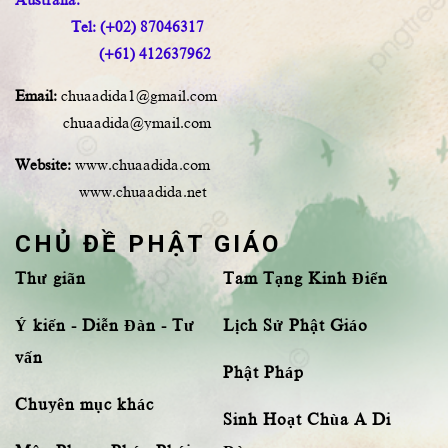
Tel: (+02) 87046317
(+61) 412637962
Email:
chuaadida1@gmail.com
chuaadida@ymail.com
Website:
www.chuaadida.com
www.chuaadida.net
CHỦ ĐỀ PHẬT GIÁO
Thư giãn
Tam Tạng Kinh Điển
Ý kiến - Diễn Đàn - Tư
Lịch Sử Phật Giáo
vấn
Phật Pháp
Chuyên mục khác
Sinh Hoạt Chùa A Di