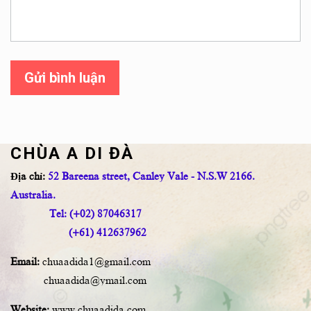
Gửi bình luận
CHÙA A DI ĐÀ
Địa chỉ:
52 Bareena street, Canley Vale - N.S.W 2166.
Australia.
Tel: (+02) 87046317
(+61) 412637962
Email:
chuaadida1@gmail.com
chuaadida@ymail.com
Website:
www.chuaadida.com