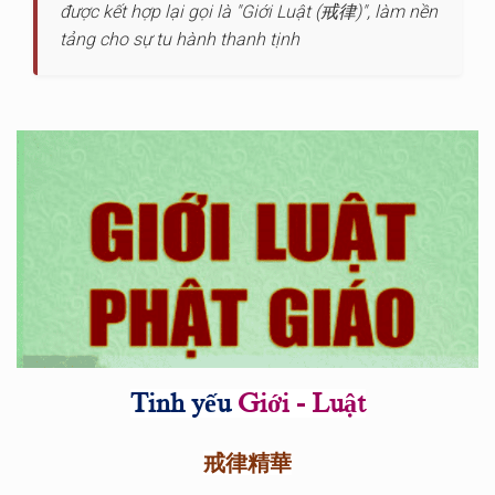
được kết hợp lại gọi là "Giới Luật (戒律)", làm nền
tảng cho sự tu hành thanh tịnh
Tinh yếu
Giới - Luật
戒律精華