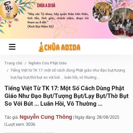
Trang chủ
Nghiên Cứu Phật Giáo
Tiếng Việt từ TK 17: một số cách dùng Phật giáo như đạo bụt/tượng
bụt/lạy bụt/thờ bụt so với bút ... luân hồi, vô thường …
Tiếng Việt Từ TK 17: Một Số Cách Dùng Phật
Giáo Như Đạo Bụt/tượng Bụt/lạy Bụt/thờ Bụt
So Với Bút ... Luân Hồi, Vô Thường …
Nguyễn Cung Thông
Tác giả:
| Ngày đăng: 28/08/2025
| Lượt xem: 3036