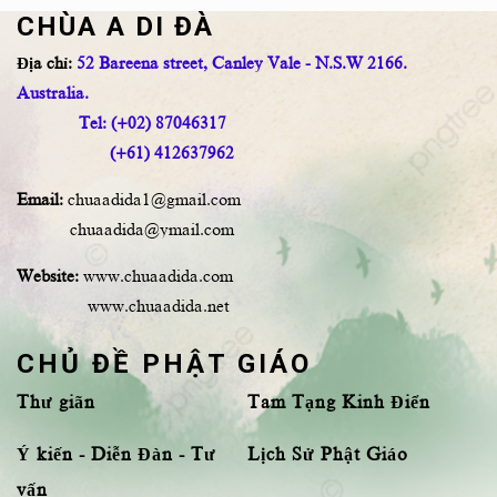
CHÙA A DI ĐÀ
Địa chỉ:
52 Bareena street, Canley Vale - N.S.W 2166.
Australia.
Tel: (+02) 87046317
(+61) 412637962
Email:
chuaadida1@gmail.com
chuaadida@ymail.com
Website:
www.chuaadida.com
www.chuaadida.net
CHỦ ĐỀ PHẬT GIÁO
Thư giãn
Tam Tạng Kinh Điển
Ý kiến - Diễn Đàn - Tư
Lịch Sử Phật Giáo
vấn