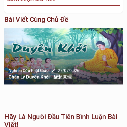
Bài Viết Cùng Chủ Đề
Nghiên Cứu Phật Giáo
27/07/2026
Chân Lý Duyên Khởi - 緣起真理
Hãy Là Người Đầu Tiên Bình Luận Bài
Viết!