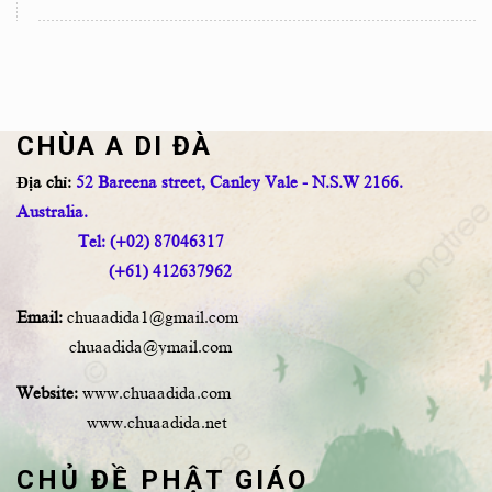
CHÙA A DI ĐÀ
Địa chỉ:
52 Bareena street, Canley Vale - N.S.W 2166.
Australia.
Tel: (+02) 87046317
(+61) 412637962
Email:
chuaadida1@gmail.com
chuaadida@ymail.com
Website:
www.chuaadida.com
www.chuaadida.net
CHỦ ĐỀ PHẬT GIÁO