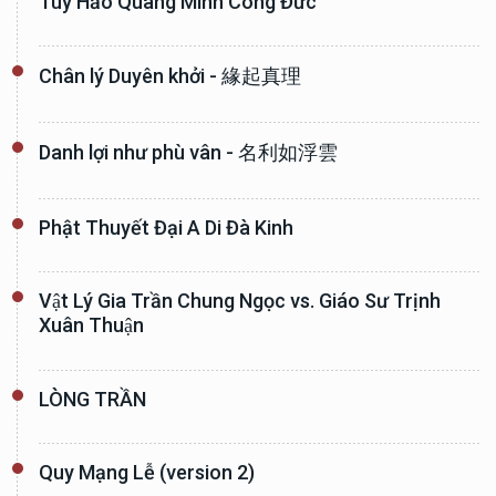
Tùy Hảo Quang Minh Công Đức
Chân lý Duyên khởi - 緣起真理
Danh lợi như phù vân - 名利如浮雲
Phật Thuyết Đại A Di Đà Kinh
Vật Lý Gia Trần Chung Ngọc vs. Giáo Sư Trịnh
Xuân Thuận
LÒNG TRẦN
Quy Mạng Lễ (version 2)