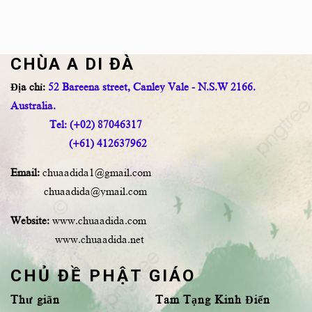
CHÙA A DI ĐÀ
Địa chỉ:
52 Bareena street, Canley Vale - N.S.W 2166.
Australia.
Tel: (+02) 87046317
(+61) 412637962
Email:
chuaadida1@gmail.com
chuaadida@ymail.com
Website:
www.chuaadida.com
www.chuaadida.net
CHỦ ĐỀ PHẬT GIÁO
Thư giãn
Tam Tạng Kinh Điển