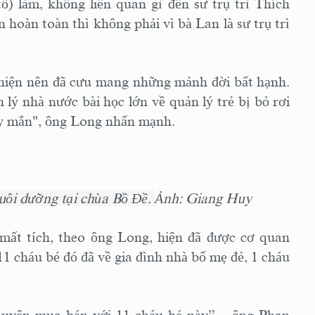
ố) làm, không liên quan gì đến sư trụ trì Thích
hoàn toàn thì không phải vì bà Lan là sư trụ trì
c thiện nên đã cưu mang những mảnh đời bất hạnh.
 lý nhà nước bài học lớn về quản lý trẻ bị bỏ rơi
y mắn", ông Long nhấn mạnh.
uôi dưỡng tại chùa Bồ Đề.
Ảnh: Giang Huy
mất tích, theo ông Long, hiện đã được cơ quan
1 cháu bé đó đã về gia đình nhà bố mẹ đẻ, 1 cháu