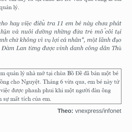
quản lý.
ho hay việc điều tra 11 em bé này chưa phát
p nhận và nuôi dưỡng những đứa trẻ mồ côi tại
ành chứ không vì vụ lợi cá nhân", một lãnh đạo
ch Đàm Lan từng được vinh danh công dân Thủ
làm quản lý nhà mở tại chùa Bồ Đề đã bán một bé
u đồng cho Nguyệt. Tháng 6 vừa qua, em bé này tử
 việc được phanh phui khi một người đàn ông
 sự mất tích của em.
Theo:
vnexpress/infonet