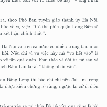
huyện mua bán với 11 cháu bé này” – ông Phan
tra, theo Phó Ban tuyên giáo thành ủy Hà Nội,
 thức về vụ việc. “Có thể phía quận Long Biên sẽ
a kết luận chính thức”.
Hà Nội và trên cả nước có nhiều trung tâm nuôi
hội. Nếu chỉ vì vụ việc này mà “vơ hết vào” là
về tận quê quán, khai thác về đời tư, tài sản và
hích Đàm Lan là rất “không nhân văn”.
an Đăng Long thì báo chí chỉ nên đưa tin trong
ã được kiểm chứng rõ ràng, ngược lại cứ đi điều
rẻ em xảy ra tại chùa Bồ Đề vừa qua cũng là bài