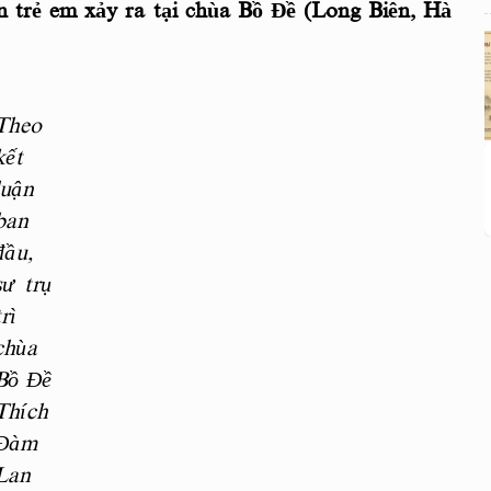
 trẻ em xảy ra tại chùa Bồ Đề (Long Biên, Hà
Theo
kết
luận
ban
đầu,
sư trụ
trì
chùa
Bồ Đề
Thích
Đàm
Lan