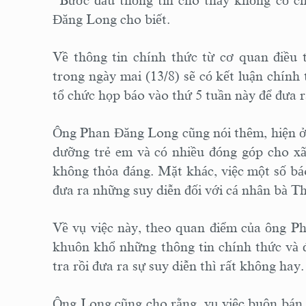
“Bước đầu thông tin cho thấy không có c
Đăng Long cho biết.
Về thông tin chính thức từ cơ quan điều 
trong ngày mai (13/8) sẽ có kết luận chính
tổ chức họp báo vào thứ 5 tuần này để đưa r
Ông Phan Đăng Long cũng nói thêm, hiện ở 
dưỡng trẻ em và có nhiều đóng góp cho xã 
không thỏa đáng. Mặt khác, việc một số báo 
đưa ra những suy diễn đối với cá nhân bà T
Về vụ việc này, theo quan điểm của ông Ph
khuôn khổ những thông tin chính thức và đ
tra rồi đưa ra sự suy diễn thì rất không hay.
Ông Long cũng cho rằng, vụ việc buôn bán t