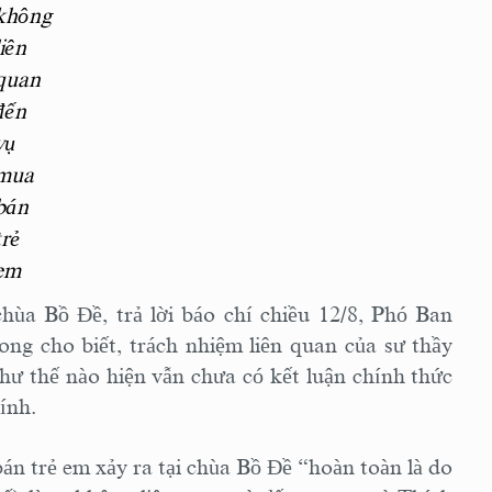
không
liên
quan
đến
vụ
mua
bán
trẻ
em
hùa Bồ Đề, trả lời báo chí chiều 12/8, Phó Ban
g cho biết, trách nhiệm liên quan của sư thầy
ư thế nào hiện vẫn chưa có kết luận chính thức
hính.
án trẻ em xảy ra tại chùa Bồ Đề “hoàn toàn là do