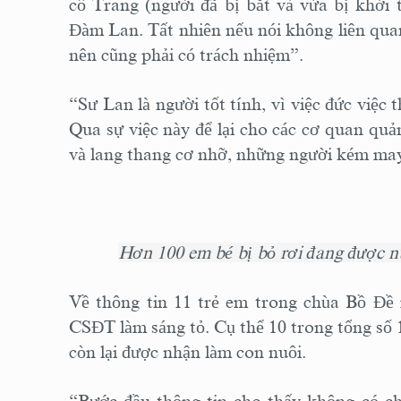
cô Trang (người đã bị bắt và vừa bị khởi t
Đàm Lan. Tất nhiên nếu nói không liên quan 
nên cũng phải có trách nhiệm”.
“Sư Lan là người tốt tính, vì việc đức việ
Qua sự việc này để lại cho các cơ quan quản
và lang thang cơ nhỡ, những người kém ma
Hơn 100 em bé bị bỏ rơi đang được n
Về thông tin 11 trẻ em trong chùa Bồ Đề 
CSĐT làm sáng tỏ. Cụ thể 10 trong tổng số 1
còn lại được nhận làm con nuôi.