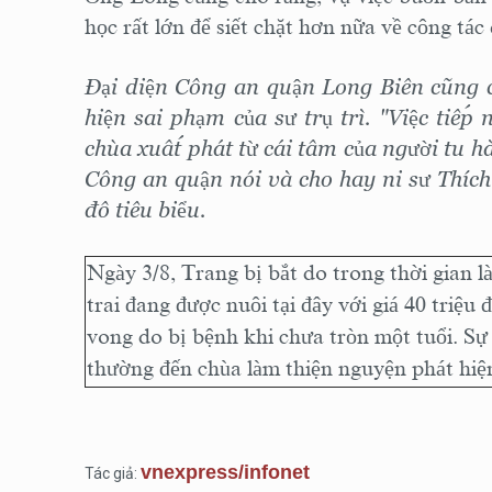
học rất lớn để siết chặt hơn nữa về công tác 
Đại diện Công an quận Long Biên cũng c
hiện sai phạm của sư trụ trì. "Việc tiế
chùa xuất phát từ cái tâm của người tu h
Công an quận nói và cho hay ni sư Thí
đô tiêu biểu.
Ngày 3/8, Trang bị bắt do trong thời gian 
trai đang được nuôi tại đây với giá 40 triệ
vong do bị bệnh khi chưa tròn một tuổi. Sự
thường đến chùa làm thiện nguyện phát hiện
vnexpress/infonet
Tác giả: