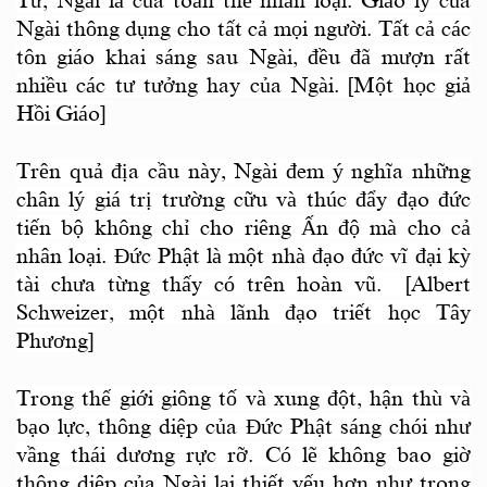
Tử, Ngài là của toàn thể nhân loại. Giáo lý của
Ngài thông dụng cho tất cả mọi người. Tất cả các
tôn giáo khai sáng sau Ngài, đều đã mượn rất
nhiều các tư tưởng hay của Ngài. [Một học giả
Hồi Giáo]
Trên quả địa cầu này, Ngài đem ý nghĩa những
chân lý giá trị trường cữu và thúc đẩy đạo đức
tiến bộ không chỉ cho riêng Ấn độ mà cho cả
nhân loại. Ðức Phật là một nhà đạo đức vĩ đại kỳ
tài chưa từng thấy có trên hoàn vũ. [Albert
Schweizer, một nhà lãnh đạo triết học Tây
Phương]
Trong thế giới giông tố và xung đột, hận thù và
bạo lực, thông diệp của Đức Phật sáng chói như
vầng thái dương rực rỡ. Có lẽ không bao giờ
thông diệp của Ngài lại thiết yếu hơn như trong