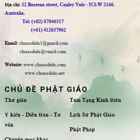
Địa chỉ:
52 Bareena street, Canley Vale - N.S.W 2166.
Australia.
Tel: (+02) 87046317
(+61) 412637962
Email:
chuaadida1@gmail.com
chuaadida@ymail.com
Website:
www.chuaadida.com
www.chuaadida.net
CHỦ ĐỀ PHẬT GIÁO
Thư giãn
Tam Tạng Kinh Điển
Ý kiến - Diễn Đàn - Tư
Lịch Sử Phật Giáo
vấn
Phật Pháp
Chuyên mục khác