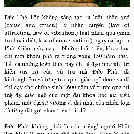
Đức Thế Tôn không sáng tạo ra luật nhân quả
(cause and effect,) lý nhân duyên (law of
attraction, law of vibration,) luật nhân quả (sinh
trụ hoại diệt, law of conservation,) ngay cả lập ra
Phật Giáo ngày nay... Những luật trên, khoa học
chỉ mới khám phá ra trong vòng 150 năm
nay
.
Tất cả những kiến thức này chỉ là đạo như nhị tri
kiến (as is) của vũ trụ mà Đức Phật đã
kinh
nghiệm và từng trải
qua,
giác ngộ được và đã
chỉ dạy cho chúng sinh 2600 năm về trước qua trí
tuệ đại giác ngộ của một đại khoa học gia siêu
phàm, một đại sư vương vĩ đại nhất của nhân loại
đã từng đặt gót chân trên trái đất.
Ðức Phật không phải là của
‘
riêng
’
người Phật