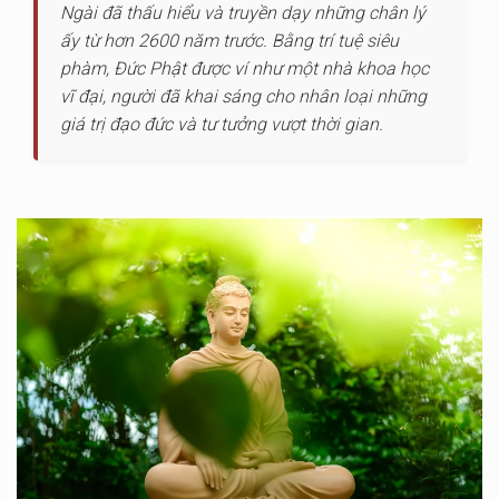
Ngài đã thấu hiểu và truyền dạy những chân lý
ấy từ hơn 2600 năm trước. Bằng trí tuệ siêu
phàm, Đức Phật được ví như một nhà khoa học
vĩ đại, người đã khai sáng cho nhân loại những
giá trị đạo đức và tư tưởng vượt thời gian.