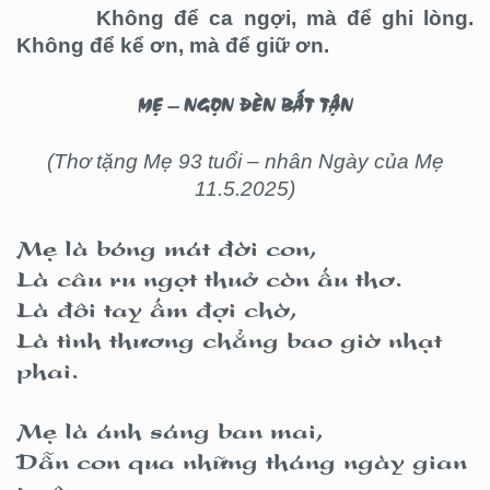
Không để ca ngợi, mà để ghi lòng.
Không để kể ơn, mà để giữ ơn.
MẸ – NGỌN ĐÈN BẤT TẬN
(Thơ tặng Mẹ 93 tuổi – nhân Ngày của Mẹ
11.5.2025)
Mẹ là bóng mát đời con,
Là câu ru ngọt thuở còn ấu thơ.
Là đôi tay ấm đợi chờ,
Là tình thương chẳng bao giờ nhạt
phai.
Mẹ là ánh sáng ban mai,
Dẫn con qua những tháng ngày gian
truân.