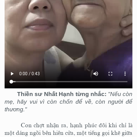
Thiền sư Nhất Hạnh từng nhắc:
"Nếu còn
mẹ, hãy vui vì còn chốn để về, còn người để
thương."
Con chợt nhận ra, hạnh phúc đôi khi chỉ là
một dáng ngồi bên hiên cửa, một tiếng gọi khẽ giữa