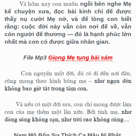
Và hôm
nay con muốn
ngồi
bên
nghe Mẹ
kể chuyện xưa,
đọc bài kinh
chỉ để được
thấy nụ cười Mẹ nở, và để lòng con biết
rằng: cuộc đời này vẫn còn nơi để về, vẫn
còn người để thương — đó là hạnh phúc lớn
nhất mà con có được giữa nhân gian.
File Mp3
Giọng Mẹ tụng bài sám
Con nguyện một đời, dù có đi đến nơi đâu,
cũng mang theo hình bóng mẹ –
như ngọn đèn
không bao giờ tắt trong tâm con.
Và nếu có một đời sau, con chỉ mong được làm
con của mẹ thêm một lần nữa. Bởi tình mẹ,
như
dòng sông không cạn, như trời cao không cùng…
Nam Mô Bổn Sư Thích Ca Mâu Ni Phật.