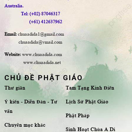
Australia.
Tel: (+02) 87046317
(+61) 412637962
Email:
chuaadida1@gmail.com
chuaadida@ymail.com
Website:
www.chuaadida.com
www.chuaadida.net
CHỦ ĐỀ PHẬT GIÁO
Thư giãn
Tam Tạng Kinh Điển
Ý kiến - Diễn Đàn - Tư
Lịch Sử Phật Giáo
vấn
Phật Pháp
Chuyên mục khác
Sinh Hoạt Chùa A Di