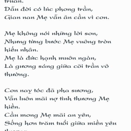
Dẫu đời có lúc phong trần,
Gian nan Mẹ vẫn ân cần vì con.
Mẹ không nói những lời son,
Nhưng từng bước Mẹ vuông tròn
hiếu nhân.
Mẹ là đức hạnh muôn ngàn,
Là gương sáng giữa cõi trần vô
thường.
Con nay tóc đã pha sương,
Vẫn luôn mãi nợ tình thương Mẹ
hiền.
Cầu mong Mẹ mãi an yên,
Sống hơn trăm tuổi giữa miền yêu
thương.