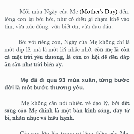
Mỗi mùa Ngày
của
Mẹ
(Mother's Day)
đến,
lòng con lại bồi hồi, như có điều gì chạm khẽ vào
tim, vừa xúc động, vừa biết ơn, vừa đau đáu.
Bởi với riêng con, Ngày của Mẹ không chỉ là
một dịp lễ, mà là một lời nhắc nhở:
còn mẹ là còn
cả một trời yêu thương, là còn cơ hội để đền đáp
ân sâu như trời biển ấy.
Mẹ đã đi qua 93 mùa xuân, từng bước
đời là một bước thương yêu.
Mẹ không cần nói nhiều về đạo lý, bởi
đời
sống của Mẹ chính là một bản kinh sống, đầy từ
bi, nhẫn nhục và hiếu hạnh.
Các con lớn lên trong sự lặng thầm của Mẹ,