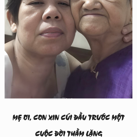
MẸ ƠI, CON XIN CÚI ĐẦU TRƯỚC MỘT
CUỘC ĐỜI THẦM LẶNG