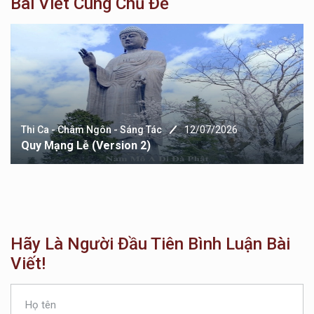
Bài Viết Cùng Chủ Đề
- Sáng Tác
12/07/2026
Thi Ca - Châm Ngôn 
sion 2)
Quy Mạng Lễ (ver
Hãy Là Người Đầu Tiên Bình Luận Bài
Viết!