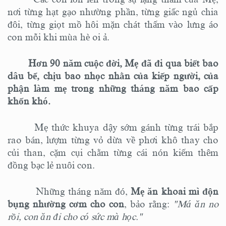
nơi từng hạt gạo nhường phần, từng giấc ngủ chia
đôi, từng giọt mồ hôi mặn chát thấm vào lưng áo
con mỗi khi mùa hè oi ả.
Hơn 90 năm cuộc đời, Mẹ đã đi qua biết bao
dâu bể, chịu bao nhọc nhằn của kiếp người, của
phận làm mẹ trong những tháng năm bao cấp
khốn khó.
Mẹ thức khuya dậy sớm gánh từng trái bắp
rao bán, lượm từng vỏ dừa về phơi khô thay cho
củi than, cặm cụi chằm từng cái nón kiếm thêm
đồng bạc lẻ nuôi con.
Những tháng năm đó
,
Mẹ ăn khoai mì độn
bụng nhường cơm cho con
, bảo rằng:
"Má ăn no
rồi, con ăn đi cho có sức mà học."