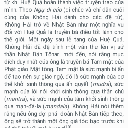
từ khi Huệ Quả hoàn thành việc truyền trao của
mình. Theo
Ngự di cáo
(di chúc và chỉ dẫn cuối
cùng của Không Hải dành cho các đệ tử),
Không Hải trở về Nhật Bản như một nghĩa vụ
đối với Huệ Quả là truyền bá điều tốt lành cho
thế giới. Một ngày sau lễ tang của Huệ Quả,
Không Hải đã đệ trình một văn thư lên vị sứ
thần Nhật Bản Tōnari mới đến, nói rằng mục
đích duy nhất của ông là truyền bá Tam mật của
Phật giáo Mật tông. Tam mật là sức mạnh bí ẩn
để tạo nên sự giác ngộ, đó là sức mạnh của cơ
thể khởi sinh thông qua ấn quyết (
mudra
), sức
mạnh của lời nói khởi sinh thông qua thần chú
(
mantra
), và sức mạnh của tâm khởi sinh thông
qua mạn-đà-la (
mandala
). Không Hải nói thêm
rằng nếu ông đợi phái đoàn Nhật Bản tiếp theo,
ông sẽ trở thành một ông già tóc bạc trước khi
(10)