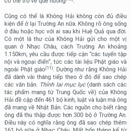
có thể trở về quê hương
.
Cũng có thể là Không Hải không còn đủ điều
kiện để ở lại Trường An nữa. Không rõ ông sống
ở đâu hoặc học với ai sau khi Huệ Quả qua đời.
Có một lá thư của Không Hải gửi cho một vị
quan ở Nhạc Châu, cách Trường An khoảng
1.150km, yêu cầu được tiếp cận “các tuyển tập
nội và ngoại điển”, tức các tài liệu Phật giáo và
(11)
ngoài Phật giáo
. Dường như rằng Không Hải
đã dành vài tháng tiếp theo ở đó để sao chép
các văn bản.
Thỉnh lai mục lục
(danh sách các
tác phẩm mang từ Trung Quốc về) của Không
Hải đề cập đến 461 bộ kinh, luật và luận mà ông
đã mang về Nhật Bản. Các nguồn cho biết rằng
ông đã thu thập được hơn 300 bộ ở Trường An.
Điều này có nghĩa rằng ông đã sao chép thêm
161 bộ nữa ở Nhạc Châu. Mất bốn tháng kể từ