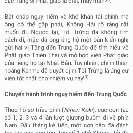
các Tăng sĩ Phật giáo là điều may mắn
.
Bất chấp nguy hiểm và khó khăn tài chính mà
ông có thể gặp phải, Không Hải rõ ràng rất
muốn đi. Ngược lại, Tối Trừng đã không tìm
cách đi, mặc dù ông ủng hộ một bản kiến ​​nghị
gửi hai vị Tăng đến Trung Quốc để tìm hiểu về
Phật giáo Thiên Thai và mở học viện Phật giáo
của riêng họ tại Nhật Bản. Tuy nhiên, chính thiên
hoàng Kanmu đã quyết định Tối Trừng là ứng cử
(3)
viên tốt nhất cho nhiệm vụ này
.
Chuyến hành trình nguy hiểm đến Trung Quốc
Theo hồ sơ triều đình (
Nihon Kōki
), các con tàu
số 1, 2, 3 và 4 lần lượt giương buồm đi về phía
Nam. Đầu tháng kế tiếp, một cơn bão đã đánh