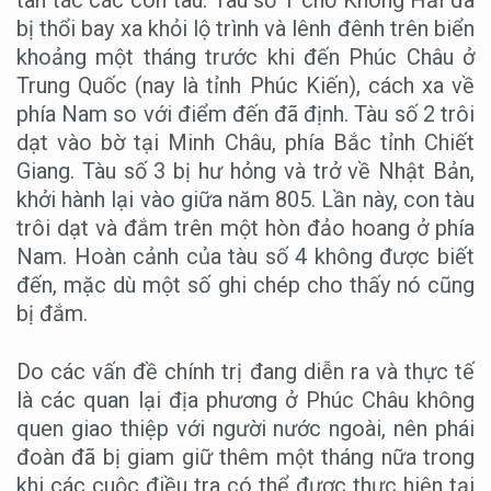
tan tác các con tàu. Tàu số 1 chở Không Hải đã
bị thổi bay xa khỏi lộ trình và lênh đênh trên biển
khoảng một tháng trước khi đến Phúc Châu ở
Trung Quốc (nay là tỉnh Phúc Kiến), cách xa về
phía Nam so với điểm đến đã định. Tàu số 2 trôi
dạt vào bờ tại Minh Châu, phía Bắc tỉnh Chiết
Giang. Tàu số 3 bị hư hỏng và trở về Nhật Bản,
khởi hành lại vào giữa năm 805. Lần này, con tàu
trôi dạt và đắm ​​trên một hòn đảo hoang ở phía
Nam. Hoàn cảnh của tàu số 4 không được biết
đến, mặc dù một số ghi chép cho thấy nó cũng
bị đắm.
Do các vấn đề chính trị đang diễn ra và thực tế
là các quan lại địa phương ở Phúc Châu không
quen giao thiệp với người nước ngoài, nên phái
đoàn đã bị giam giữ thêm một tháng nữa trong
khi các cuộc điều tra có thể được thực hiện tại