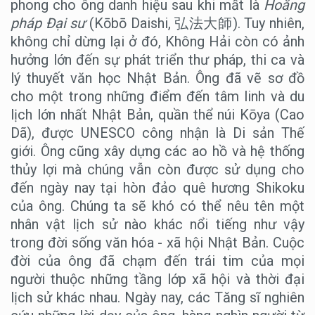
phong cho ông danh hiệu sau khi mất là
Hoằng
pháp Đại sư
(Kōbō Daishi, 弘法大師). Tuy nhiên,
không chỉ dừng lại ở đó, Không Hải còn có ảnh
hưởng lớn đến sự phát triển thư pháp, thi ca và
lý thuyết văn học Nhật Bản. Ông đã vẽ sơ đồ
cho một trong những điểm đến tâm linh và du
lịch lớn nhất Nhật Bản, quần thể núi Kōya (Cao
Dã), được UNESCO công nhận là Di sản Thế
giới. Ông cũng xây dựng các ao hồ và hệ thống
thủy lợi mà chúng vẫn còn được sử dụng cho
đến ngày nay tại hòn đảo quê hương Shikoku
của ông. Chúng ta sẽ khó có thể nêu tên một
nhân vật lịch sử nào khác nổi tiếng như vậy
trong đời sống văn hóa - xã hội Nhật Bản. Cuộc
đời của ông đã chạm đến trái tim của mọi
người thuộc những tầng lớp xã hội và thời đại
lịch sử khác nhau. Ngày nay, các Tăng sĩ nghiên