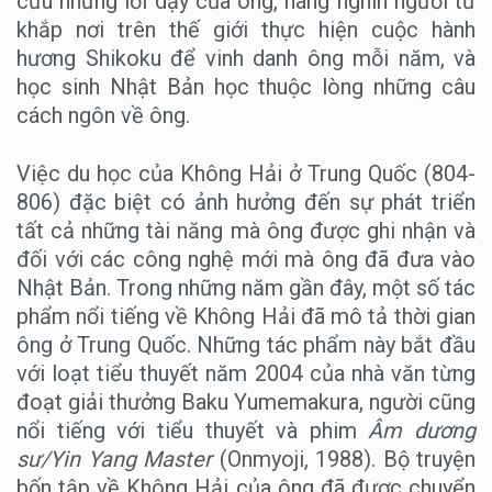
cứu những lời dạy của ông, hàng nghìn người từ
khắp nơi trên thế giới thực hiện cuộc hành
hương Shikoku để vinh danh ông mỗi năm, và
học sinh Nhật Bản học thuộc lòng những câu
cách ngôn về ông.
Việc du học của Không Hải ở Trung Quốc (804-
806) đặc biệt có ảnh hưởng đến sự phát triển
tất cả những tài năng mà ông được ghi nhận và
đối với các công nghệ mới mà ông đã đưa vào
Nhật Bản. Trong những năm gần đây, một số tác
phẩm nổi tiếng về Không Hải đã mô tả thời gian
ông ở Trung Quốc. Những tác phẩm này bắt đầu
với loạt tiểu thuyết năm 2004 của nhà văn từng
đoạt giải thưởng Baku Yumemakura, người cũng
nổi tiếng với tiểu thuyết và phim
Âm dương
sư/Yin Yang Master
(Onmyoji, 1988). Bộ truyện
bốn tập về Không Hải của ông đã được chuyển