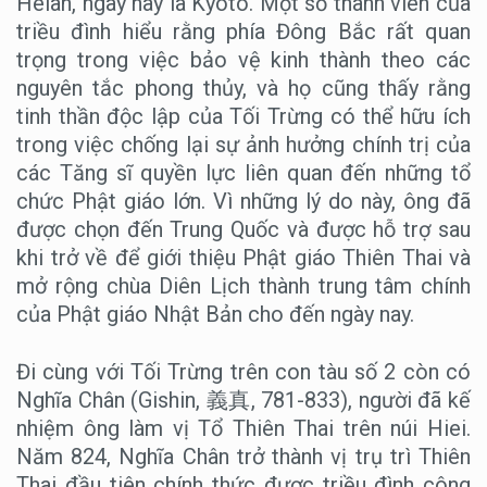
Heian, ngày nay là Kyoto. Một số thành viên của
triều đình hiểu rằng phía Đông Bắc rất quan
trọng trong việc bảo vệ kinh thành theo các
nguyên tắc phong thủy, và họ cũng thấy rằng
tinh thần độc lập của Tối Trừng có thể hữu ích
trong việc chống lại sự ảnh hưởng chính trị của
các Tăng sĩ quyền lực liên quan đến những tổ
chức Phật giáo lớn. Vì những lý do này, ông đã
được chọn đến Trung Quốc và được hỗ trợ sau
khi trở về để giới thiệu Phật giáo Thiên Thai và
mở rộng chùa Diên Lịch thành trung tâm chính
của Phật giáo Nhật Bản cho đến ngày nay.
Đi cùng với Tối Trừng trên con tàu số 2 còn có
Nghĩa Chân (Gishin, 義真, 781-833), người đã kế
nhiệm ông làm vị Tổ Thiên Thai trên núi Hiei.
Năm 824, Nghĩa Chân trở thành vị trụ trì Thiên
Thai đầu tiên chính thức được triều đình công