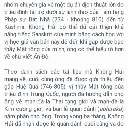
nhóm chuyên gia về một dự án dịch thuật lớn do
triều đình tài trợ dưới sự lãnh đạo của Tam tạng
Pháp sư Bát Nhã (734 - khoảng 810) đến từ
Kashmir. Không Hải có thể đã cải thiện khả
năng tiếng Sanskrit của mình bằng cách học với
vị học giả văn bản này để đến khi gặp được bậc
thầy Mật tông của mình, ông có thể hiểu rõ hơn
về chữ viết Ấn Độ.
Theo danh sách các tài liệu mà Không Hải
mang về, cuối cùng ông đã được giới thiệu đến
gặp Huệ Quả (746-805), vị thầy Mật tông của
triều đình Trung Quốc, người đã hướng dẫn cho
ông về mạn-đà-la Thai tạng giới và mạn-đà-la
Kim cương giới, và ban lễ quán đảnh (
abhi
ṣ
eka
)
năm phần cho ông. Trong vòng ba tháng, Không
Hải đã nhận được lễ quán đảnh cuối cùng và do