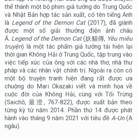
thể thành một bộ phim giả tưởng do Trung Quốc
và Nhật Bản hợp tác sản xuất, có tên tiếng Anh
là
Legend of the Demon Cat
(2017), đã giành
được một số giải thưởng điện ảnh châu
Á.
Legend of the Demon Cat
(妖貓傳,
Yêu miêu
truyện
) là một tác phẩm giả tưởng tái hiện lại
thời gian Không Hải ở Trung Quốc, tập trung vào
việc tiếp xúc của ông với các nhà thơ, nhà thư
pháp và các nhân vật chính trị. Ngoài ra còn có
một bộ truyện tranh hiện đang rất được ưa
chuộng do Mari Okazaki viết và minh họa về
cuộc đời của Không Hải, cùng với Tối Trừng
(Saichō, 最澄, 767-822), được xuất bản theo
từng kỳ từ năm 2014. Phần thứ 14 được phát
hành vào tháng 9 năm 2021 với tiêu đề
A-Un
(A
ngâu).