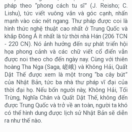
pháp theo “phong cách tu sĩ” (J. Reisho; C.
Lishu), tức viết vuông vắn và góc cạnh, nhấn
mạnh vào các nét ngang. Thư pháp được coi là
hình thức nghệ thuật cao nhất ở Trung Quốc và
khắp Đông Á ít nhất là từ thời nhà Hán (206 TCN
- 220 CN). Nó ảnh hưởng đến sự phát triển hội
họa phong cảnh và các chữ viết cổ điển vẫn
được noi theo cho đến ngày nay. Cùng với thiên
hoàng Tha Nga (Saga, 嵯峨) và Không Hải, Quất
Dật Thế được xem là một trong “ba cây bút”
của Nhật Bản, tức ba nhà thư pháp vĩ đại của
thời đại họ. Nếu bốn người này, Không Hải, Tối
Trừng, Nghĩa Chân và Quất Dật Thế, không đến
được Trung Quốc và trở về an toàn, người ta khó
có thể hình dung được lịch sử Nhật Bản sẽ diễn
ra như thế nào.