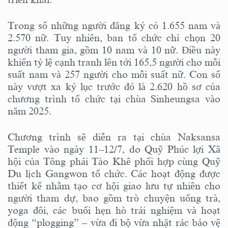
Trong số những người đăng ký có 1.655 nam và
2.570 nữ. Tuy nhiên, ban tổ chức chỉ chọn 20
người tham gia, gồm 10 nam và 10 nữ. Điều này
khiến tỷ lệ cạnh tranh lên tới 165,5 người cho mỗi
suất nam và 257 người cho mỗi suất nữ. Con số
này vượt xa kỷ lục trước đó là 2.620 hồ sơ của
chương trình tổ chức tại chùa Sinheungsa vào
năm 2025.
Chương trình sẽ diễn ra tại chùa Naksansa
Temple vào ngày 11–12/7, do Quỹ Phúc lợi Xã
hội của Tông phái Tào Khê phối hợp cùng Quỹ
Du lịch Gangwon tổ chức. Các hoạt động được
thiết kế nhằm tạo cơ hội giao lưu tự nhiên cho
người tham dự, bao gồm trò chuyện uống trà,
yoga đôi, các buổi hẹn hò trải nghiệm và hoạt
động “plogging” – vừa đi bộ vừa nhặt rác bảo vệ