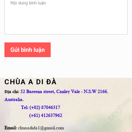
Gửi bình luận
CHÙA A DI ĐÀ
Địa chỉ:
52 Bareena street, Canley Vale - N.S.W 2166.
Australia.
Tel: (+02) 87046317
(+61) 412637962
Email:
chuaadida1@gmail.com