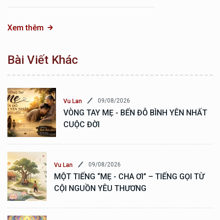
Xem thêm
Bài Viết Khác
09/08/2026
Vu Lan
VÒNG TAY MẸ - BẾN ĐỖ BÌNH YÊN NHẤT
CUỘC ĐỜI
09/08/2026
Vu Lan
MỘT TIẾNG “MẸ - CHA ƠI” – TIẾNG GỌI TỪ
CỘI NGUỒN YÊU THƯƠNG