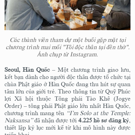
Các thành viên tham dự một buổi gặp mặt tại
chương trình mai mối "Tôi độc thân tại đền thờ".
Ảnh chụp từ Instagram.
Seoul, Hàn Quốc
– Một chương trình giao lưu,
kết bạn dành cho người độc thân được tổ chức tại
chùa Phật giáo ở Hàn Quốc đang thu hút sự quan
tâm lớn của giới trẻ. Theo thông tin từ Quỹ Phúc
lợi Xã hội thuộc Tông phái Tào Khê (Jogye
Order) – tông phái Phật giáo lớn nhất Hàn Quốc,
chương trình mang tên
“I’m Solo at the Temple:
Naksansa”
đã nhận được tới
4.225 hồ sơ đăng ký
,
thiết lập kỷ lục mới kể từ khi mô hình này được
triển khai.