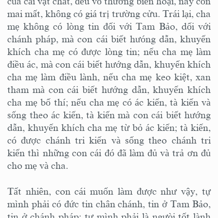
của cải vật chất, đều vô thường biến hoại, nay còn
mai mất, không có giá trị trường cửu. Trái lại, cha
mẹ không có lòng tin đối với Tam Bảo, dối với
chánh pháp, mà con cái biết hưóng dẫn, khuyến
khích cha mẹ có được lòng tin; nếu cha mẹ làm
điều ác, mà con cái biết hướng dẫn, khuyến khích
cha mẹ làm điều lành, nếu cha mẹ keo kiệt, xan
tham mà con cái biết hướng dẫn, khuyến khích
cha mẹ bố thí; nếu cha mẹ có ác kiến, tà kiến và
sống theo ác kiến, tà kiến mà con cái biết hướng
dẫn, khuyến khích cha mẹ từ bỏ ác kiến; tà kiến,
có được chánh tri kiến và sống theo chánh tri
kiến thì những con cái đó đã làm đủ và trả ơn đủ
cho mẹ và cha.
Tất nhiên, con cái muốn làm được như vậy, tự
mình phải có đức tin chân chánh, tin ở Tam Bảo,
tin ở chánh pháp; tự mình phải là ngưòi tốt lành