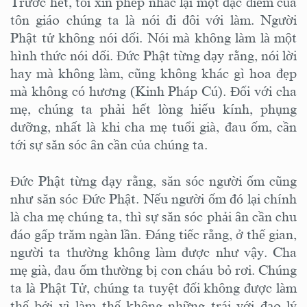
Trước hết, tôi xin phép nhắc lại một đặc điểm của
tôn giáo chúng ta là nói đi đôi với làm. Người
Phật tử không nói dối. Nói mà không làm là một
hình thức nói dối. Đức Phật từng dạy rằng, nói lời
hay mà không làm, cũng không khác gì hoa đẹp
mà không có hương (Kinh Pháp Cú). Đối với cha
mẹ, chúng ta phải hết lòng hiếu kính, phụng
dưỡng, nhất là khi cha mẹ tuổi già, đau ốm, cần
tới sự săn sóc ân cần của chúng ta.
Đức Phật từng dạy rằng, săn sóc người ốm cũng
như săn sóc Đức Phật. Nếu người ốm đó lại chính
là cha mẹ chúng ta, thì sự săn sóc phải ân cần chu
đáo gấp trăm ngàn lần. Đáng tiếc rằng, ở thế gian,
người ta thường không làm được như vậy. Cha
mẹ già, đau ốm thường bị con cháu bỏ rơi. Chúng
ta là Phật Tử, chúng ta tuyệt đối không được làm
thế bởi vì làm thế không những trái với đạo lý