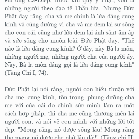
em ông Ca-Diếp, trước khi quy y Phật, vốn là
những người theo đạo tế Thần lửa. Nhưng Đức
Phật dạy rằng, cha và mẹ chính là lửa đáng cung
kính và cúng dường vì cha và mẹ đem lại sự sống
cho con cái, cũng như lửa đem lại ánh sánt ấm áp
và sức sống cho muôn loài. Đức Phật dạy: "Thế
nào là lửa đáng cung kính? Ở đây, này Bà la môn,
những người mẹ, những người cha của người ấy.
Này, Bà la môn đáng gọi là lửa đáng cung kính"
(Tăng Chi I, 74).
Đức Phật lại nói rằng, nguời con hiếu thuận với
cha mẹ, cung kính, tôn trọng, phụng dưỡng cha
mẹ với của cải do chính sức mình làm ra một
cách hợp pháp, thì cha mẹ cũng thương mến lại
người con, và nói về con mình với những lời tốt
đẹp: "Mong rằng, nó được sống lâu! Mong rằng
thọ mạng nó được che chở lâu dài!" (Tăng chi II,