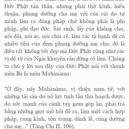
Đức Phật tán thán, nhưng phải thờ kính, hiếu
thuận, phụng dưỡng cha mẹ với của cải do tự
mình làm ra đúng pháp chứ không phải là phi
pháp, phi đạo đức. Sát sinh, lấy của không cho,
nói dối, nói ác, nói chia rẽ, làm các tà hạnh để có
nhiều tiền của đem phụng dưỡng mẹ cha, đó là
điều rất không tốt đẹp mà Đức Phật cũng như các
vị đệ tử của Ngài khuyên răn đừng có làm. Chúng
ta chú ý lời sau đây của Đức Phật nói với thanh
niên Bà la môn Mahànàma:
"Ở đây, này Mahànàma, vị thiện nam tử, với
những tài sản do nổ lực tinh tấn thu hoạch được,
do sức mạnh của cánh tay gom góp lại, phải trả
bằng những giọt mồ hôi đổ ra, làm một cách hợp
pháp, cung kính, tôn trọng, đảnh lễ, cúng dường
cha mẹ..." (Tăng Chi II, 106).