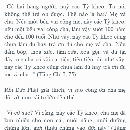
"Có hai hạng người, naỳ các Tỳ kheo, Ta nói
không thể trả ơn được. Thế nào là hai? Mẹ và
cha. Nếu một bên vai cõng mẹ, này các Tỳ kheo,
nếu một bên vai cõng cha, làm vậy suốt 100 năm
cho đến 100 tuổi. Như vậy, này các Tỳ kheo cũng
chưa làm đủ hay trả ơn đủ cho mẹ và cha. Nếu
đấm bóp, thoa xức, tắm rửa, xoa gội, và dù tại
đấy, mẹ cha có vãi đại tiện, tiểu tiện, dù như vậy,
này các Tỳ kheo cũng chưa làm đủ hay trả ơn đủ
mẹ và cha..." (Tăng Chi I, 75).
Rồi Đức Phật giải thích, vì sao công ơn cha mẹ
đối với con cái to lớn đến thế.
"Vì cớ sao? Ví rằng, này các Tỳ kheo, cha mẹ đã
làm nhiều cho con cái, nuôi nấng, nuôi dưỡng
chúng lớn, giới thiệu chúng vào đời này" (Tăng