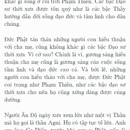
khác gì sống ở cõi trời Phạm Thiên. Các bậc Đạo
sư thời xưa được tôn quý như là các bậc Thầy
hướng dẫn đời sống đạo đức và tâm linh cho dân
chúng.
Đức Phật tán thán những ngưòi con hiếu thuận
với cha mẹ, cũng không khác gì các bậc Đạo sư
thời xưa. Vì cớ sao? Chính là vì, gương sáng hiếu
thuận cha mẹ cũng là gương sáng của cuộc sống
tâm linh và đạo đức cao cả. Và bởi lẽ, những
người con hiếu thảo với cha mẹ, được Đức Phật
coi trọng như Phạm Thiên, như các bậc đạo sư
thời xưa cho nên họ cũng xứng đáng được cúng
dường.
Ngưòi Ấn Độ ngày xưa xem lửa như một vị Thần
mà họ gọi là thần Agni. Họ có tập tục tế lửa. Anh