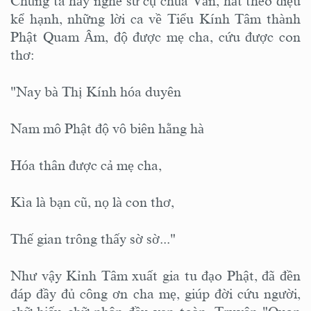
Chúng ta hãy nghe sư cụ chùa Vân, hát theo điệu
kể hạnh, những lời ca về Tiểu Kính Tâm thành
Phật Quam Âm, độ được mẹ cha, cứu được con
thơ:
"Nay bà Thị Kính hóa duyên
Nam mô Phật độ vô biên hằng hà
Hóa thân được cả mẹ cha,
Kìa là bạn cũ, nọ là con thơ,
Thế gian trông thấy sờ sờ..."
Như vậy Kỉnh Tâm xuất gia tu đạo Phật, đã đền
đáp đầy đủ công ơn cha mẹ, giúp đời cứu người,