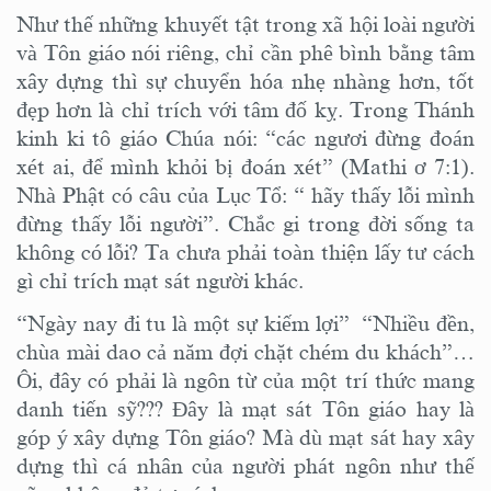
Như thế những khuyết tật trong xã hội loài người
và Tôn giáo nói riêng, chỉ cần phê bình bằng tâm
xây dựng thì sự chuyển hóa nhẹ nhàng hơn, tốt
đẹp hơn là chỉ trích với tâm đố kỵ. Trong Thánh
kinh ki tô giáo Chúa nói: “các ngươi đừng đoán
xét ai, để mình khỏi bị đoán xét” (Mathi ơ 7:1).
Nhà Phật có câu của Lục Tổ: “ hãy thấy lỗi mình
đừng thấy lỗi người”. Chắc gi trong đời sống ta
không có lỗi? Ta chưa phải toàn thiện lấy tư cách
gì chỉ trích mạt sát người khác.
“Ngày nay đi tu là một sự kiếm lợi” “Nhiều đền,
chùa mài dao cả năm đợi chặt chém du khách”…
Ôi, đây có phải là ngôn từ của một trí thức mang
danh tiến sỹ??? Đây là mạt sát Tôn giáo hay là
góp ý xây dựng Tôn giáo? Mà dù mạt sát hay xây
dựng thì cá nhân của người phát ngôn như thế