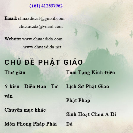
(+61) 412637962
Email:
chuaadida1@gmail.com
chuaadida@ymail.com
Website:
www.chuaadida.com
www.chuaadida.net
CHỦ ĐỀ PHẬT GIÁO
Thư giãn
Tam Tạng Kinh Điển
Ý kiến - Diễn Đàn - Tư
Lịch Sử Phật Giáo
vấn
Phật Pháp
Chuyên mục khác
Sinh Hoạt Chùa A Di
Môn Phong Pháp Phái
Đà