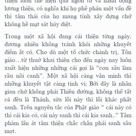
thiện luôn thể hiện qua ngôn từ và hành động
lương thiện, có nghĩa khi họ phê phán một vấn đề
thì tâm thái của họ mang tính xây dựng chứ
không hề mạt sát hủy diệt.
Trong một xã hội đang cải thiện từng ngày,
đương nhiên không tránh khỏi những khuyết
điểm ắt có. Cho dù một tổ chức chánh trị, Tôn
giáo…từ thuở khai thiên cho đến ngày nay luôn
xuất hiện những những cái gọi là “con sâu làm
rầu nồi canh”. Một xã hội càng văn minh thì
những khuyết tật càng tinh vi; Bởi đây là nhân
gian chứ không phải Thiên đường, không thể tất
cả đều là Thánh, sửa lỗi này thì lỗi khác phất
sanh. Trên nguyên tắc của Phật giáo “ cái này có
thì cái kia có, cái này sanh thì cái kia sanh..” Tâm
phàm lấn át tâm thiện chắc chắn phải sanh sâu
mọt.