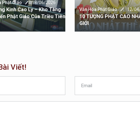
 Phật Giáo
18/06/2026
ng Kinh Cao Ly – Kho Tàng
Văn Hóa Phật Giáo
12/04
iển Phật Giáo Của Triều Tiên
10 TƯỢNG PHẬT CAO NH
GIỚI
ài Viết!