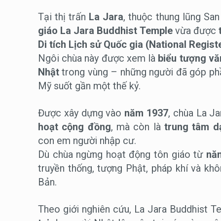
Tại thị trấn
La Jara
, thuộc thung lũng Sa
giáo La Jara Buddhist Temple
vừa được
Di tích Lịch sử Quốc gia (National Regist
Ngôi chùa này được xem là
biểu tượng vă
Nhật
trong vùng – những người đã góp phầ
Mỹ suốt gần một thế kỷ.
Được xây dựng vào
năm 1937
, chùa La Ja
hoạt cộng đồng
, mà còn là
trung tâm d
con em người nhập cư.
Dù chùa ngừng hoạt động tôn giáo từ
nă
truyền thống, tượng Phật, pháp khí và kh
Bản.
Theo giới nghiên cứu, La Jara Buddhist T