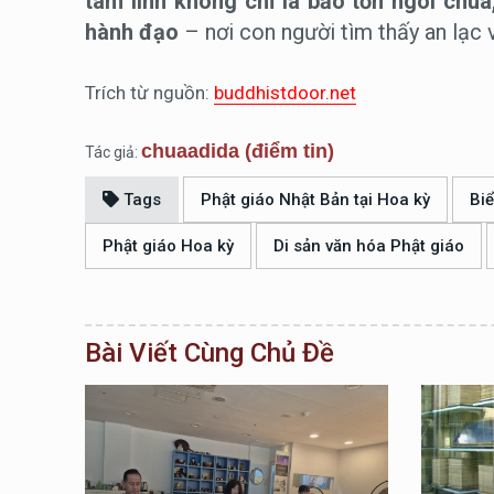
tâm linh không chỉ là bảo tồn ngôi chùa
hành đạo
– nơi con người tìm thấy an lạc v
Trích từ nguồn:
buddhistdoor.net
chuaadida (điểm tin)
Tác giả:
Tags
Phật giáo Nhật Bản tại Hoa kỳ
Bi
Phật giáo Hoa kỳ
Di sản văn hóa Phật giáo
Bài Viết Cùng Chủ Đề