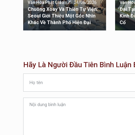
026
Văn Hóa Phật Giáo
24/06/2026
Văn Hóa
Gốm
Chuông Xoay Và Thiền Tự Viện:
Đại Tạ
hật
Seoul Giới Thiệu Một Góc Nhìn
Kinh Đ
Khác Về Thành Phố Hiện Đại
Cổ
Hãy Là Người Đầu Tiên Bình Luận B