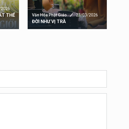
Văn 
Hàn
/2026
ẤT THỂ
Thế 
Văn Hóa Phật Giáo
23/03/2026
ĐỜI NHƯ VỊ TRÀ
Giá