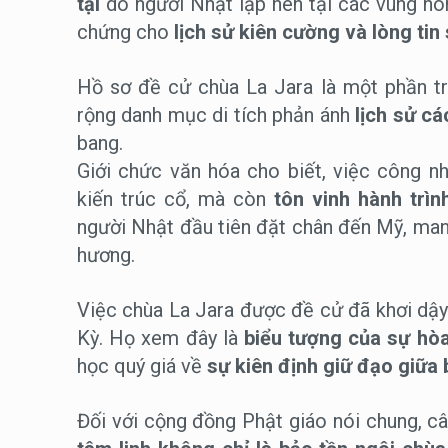
tại
do người Nhật lập nên tại các vùng nô
chứng cho
lịch sử kiên cường và lòng ti
Hồ sơ đề cử chùa La Jara là một phần 
rộng danh mục di tích phản ánh
lịch sử c
bang.
Giới chức văn hóa cho biết, việc công 
kiến trúc cổ, mà còn
tôn vinh hành trìn
người Nhật đầu tiên đặt chân đến Mỹ, man
hương.
Việc chùa La Jara được đề cử đã khơi dậy
Kỳ. Họ xem đây là
biểu tượng của sự hòa
học quý giá về
sự kiên định giữ đạo giữa
Đối với cộng đồng Phật giáo nói chung, c