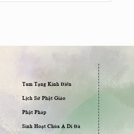
Tam Tạng Kinh Điển
Lịch Sử Phật Giáo
Phật Pháp
Sinh Hoạt Chùa A Di Đà