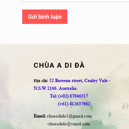
Gửi bình luận
CHÙA A DI ĐÀ
Địa chỉ:
52 Bareena street, Canley Vale -
N.S.W 2166. Australia.
Tel: (+02) 87046317
(+61) 412637962
Email:
chuaadida1@gmail.com
chuaadida@ymail.com