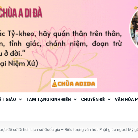
ẬT GIÁO
TAM TẠNG KINH ĐIỂN
CHUYÊN ĐỀ
VĂN HÓA 
ược đề cử Di tích Lịch sử Quốc gia – Biểu tượng văn hóa Phật giáo người Mỹ g