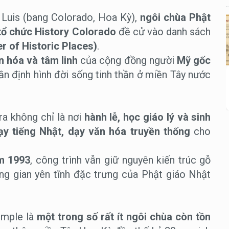
n Luis (bang Colorado, Hoa Kỳ),
ngôi chùa Phật
tổ chức History Colorado
đề cử vào danh sách
er of Historic Places)
.
n hóa và tâm linh
của cộng đồng người
Mỹ gốc
n định hình đời sống tinh thần ở miền Tây nước
ra không chỉ là nơi
hành lễ, học giáo lý và sinh
ạy tiếng Nhật, dạy văn hóa truyền thống
cho
m 1993
, công trình vẫn giữ nguyên kiến trúc gỗ
ông gian yên tĩnh đặc trưng của Phật giáo Nhật
emple là
một trong số rất ít ngôi chùa còn tồn