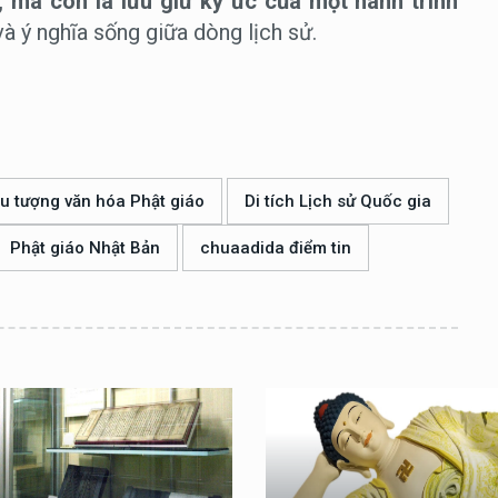
, mà còn là lưu giữ ký ức của một hành trình
à ý nghĩa sống giữa dòng lịch sử.
ểu tượng văn hóa Phật giáo
Di tích Lịch sử Quốc gia
Phật giáo Nhật Bản
chuaadida điểm tin