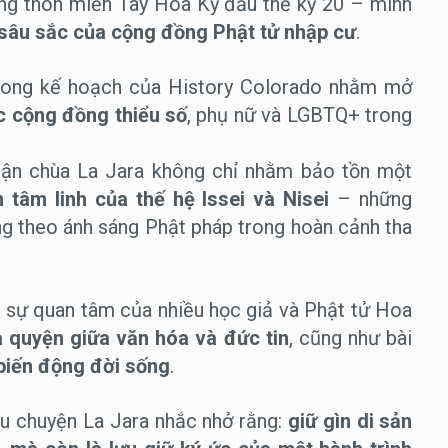
ng thôn miền Tây Hoa Kỳ đầu thế kỷ 20 – minh
n sâu sắc của cộng đồng Phật tử nhập cư
.
trong kế hoạch của History Colorado nhằm mở
ác cộng đồng thiểu số
, phụ nữ và LGBTQ+ trong
nhận chùa La Jara không chỉ nhằm bảo tồn một
h tâm linh của thế hệ Issei và Nisei
– những
g theo ánh sáng Phật pháp trong hoàn cảnh tha
 sự quan tâm của nhiều học giả và Phật tử Hoa
 quyện giữa văn hóa và đức tin
, cũng như bài
 biến động đời sống
.
âu chuyện La Jara nhắc nhở rằng:
giữ gìn di sản